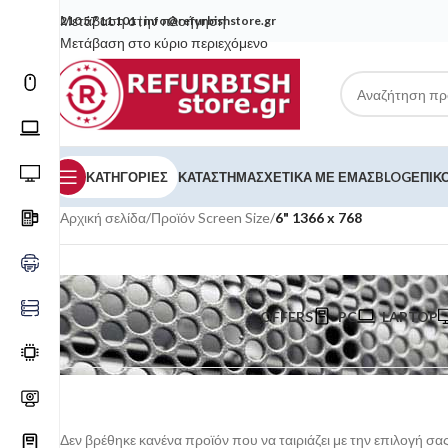
Μετάβαση στην πλοήγηση
210 57 11 101
|
info@refurbishstore.gr
Μετάβαση στο κύριο περιεχόμενο
ΚΑΤΗΓΟΡΙΕΣ
ΚΑΤΆΣΤΗΜΑ
ΣΧΕΤΙΚΆ ΜΕ ΕΜΆΣ
BLOG
ΕΠΙΚ
Αρχική σελίδα
/
Προϊόν Screen Size
/
6" 1366 x 768
OFFERS
PC
LAPTOP
Δεν βρέθηκε κανένα προϊόν που να ταιριάζει με την επιλογή σας