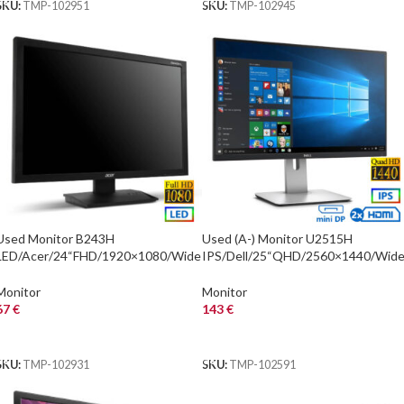
SKU:
TMP-102951
SKU:
TMP-102945
Used Monitor B243H
Used (A-) Monitor U2515H
LED/Acer/24“FHD/1920×1080/Wide
IPS/Dell/25“QHD/2560×1440/Wid
/Black/D-SUB & DVI-D
/Black/Grade A-/DP & mini DP & 2x
HDMI & USB
Monitor
Monitor
67
€
143
€
ΑΓΟΡΑ
ΑΓΟΡΑ
SKU:
TMP-102931
SKU:
TMP-102591