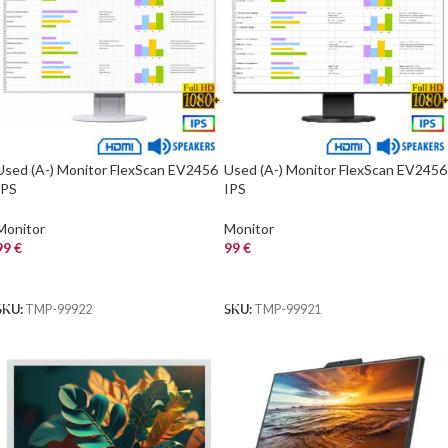
Used (A-) Monitor FlexScan EV2456
Used (A-) Monitor FlexScan EV2456
IPS
IPS
LED/Eizo/24“FHD/1920×1200/Wide/
LED/Eizo/24“FHD/1920×1200/Wide
White/w/Sreakers/Grade A-/D-SU
Black/w/Sreakers/Grade A-/D-SU
Monitor
Monitor
99
€
99
€
ΑΓΟΡΑ
ΑΓΟΡΑ
SKU:
TMP-99922
SKU:
TMP-99921