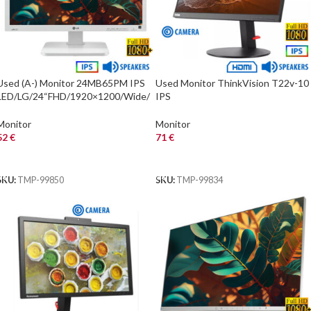
Used (A-) Monitor 24MB65PM IPS
Used Monitor ThinkVision T22v-10
LED/LG/24“FHD/1920×1200/Wide/
IPS
White/w/Speakers/Grade A-/D-SUB
LED/Lenovo/22“FHD/w/Camera/19
& DVI-D
0×1080/Wide/Black/w/Speakers/D-
Monitor
Monitor
S
52
€
71
€
ΑΓΟΡΑ
ΑΓΟΡΑ
SKU:
TMP-99850
SKU:
TMP-99834