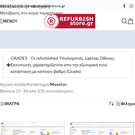
Μετάβαση στην πλοήγηση
210 57 11 101
|
info@refurbishstore.gr
Μετάβαση στο κύριο περιεχόμενο
ΜΕΝΟΎ
GRADES - Oι refurbished Υπολογιστές, Laptop, Οθόνες,
Εκτυπωτές χαρακτηρίζονται απο την εξωτερική τους
κατάσταση με κάποιον βαθμό (Grade)
Αρχική σελίδα
/
Κατάστημα
/
Monitor
Βλέπετε 25–36 από 230 αποτελέσματα
ΦΙΛΤΡΑ
Φίλτρα