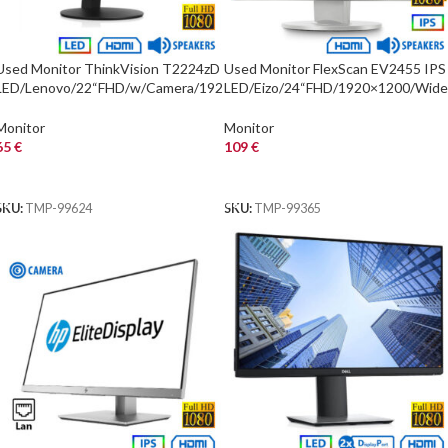
Used Monitor ThinkVision T2224zD
Used Monitor FlexScan EV2455 IPS
LED/Lenovo/22“FHD/w/Camera/192
LED/Eizo/24“FHD/1920×1200/Wide
0×1080/Wide/Black/w/Speakers/D-
White/w/Speakers/D-SUB & DVI-D
SUB &
& DP
Monitor
Monitor
65
€
109
€
ΑΓΟΡΑ
ΑΓΟΡΑ
SKU:
TMP-99624
SKU:
TMP-99365