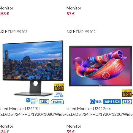
Black/Grade A-/mini DP & 2xDP &
Black/No Stand/D-SUB & DP &
HDMI & USB 3
HDMI & USB HUB
Monitor
Monitor
153
€
57
€
ΑΓΟΡΑ
ΑΓΟΡΑ
SKU:
TMP-99203
SKU:
TMP-99202
Used Monitor U2417H
Used Monitor U2412mc
LED/Dell/24“FHD/1920×1080/Wide/
LED/Dell/24“FHD/1920×1200/Wide
Black/mini DP & 2xDP & HDMI &
Silver/Black/No Stand/D-SUB & DVI
USB 3.0 HUB
D & DP & USB
Monitor
Monitor
134
€
55
€