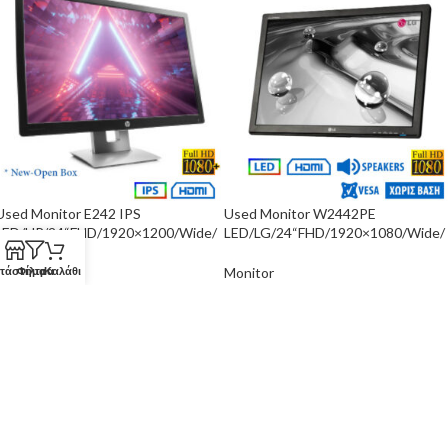
Used Monitor E242 IPS
Used Monitor W2442PE
LED/HP/24“FHD/1920×1200/Wide/
LED/LG/24“FHD/1920×1080/Wide/
Silver/Black/New-Open Box/D-SUB
Black/w/Speakers/No Stand/D-SUB
& DP & HDMI & US
& DVI-D & HDMI
τάστημα
Φίλτρα
Καλάθι
Monitor
Monitor
157
€
55
€
ΑΓΟΡΑ
ΑΓΟΡΑ
SKU:
TMP-102592
SKU:
TMP-102581