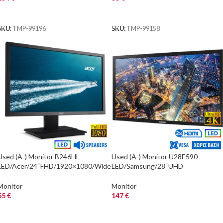
ΑΓΟΡΑ
ΑΓΟΡΑ
SKU:
TMP-99196
SKU:
TMP-99158
Used (A-) Monitor B246HL
Used (A-) Monitor U28E590
LED/Acer/24“FHD/1920×1080/Wide
LED/Samsung/28“UHD
/Black/w/Speakers/Grade A-/D-SUB
4k/3840×2160/Wide/Black/No
& DVI-D & D
Stand/Grade A-/DP & 2x HDMI
Monitor
Monitor
55
€
147
€
ΑΓΟΡΑ
ΑΓΟΡΑ