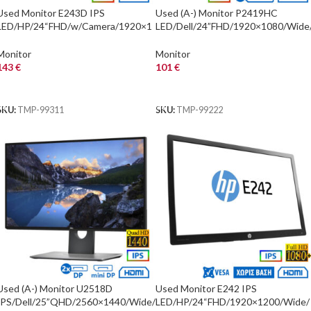
Used Monitor E243D IPS
Used (A-) Monitor P2419HC
LED/HP/24“FHD/w/Camera/1920×1
LED/Dell/24”FHD/1920×1080/Wide
080/Wide/Silver/Black/D-SUB &
Black/Grade A-/2xDP & HDMI &
HDMI & LAN & USB
USB Hub
Monitor
Monitor
143
€
101
€
ΑΓΟΡΑ
ΑΓΟΡΑ
SKU:
TMP-99311
SKU:
TMP-99222
Used (A-) Monitor U2518D
Used Monitor E242 IPS
IPS/Dell/25”QHD/2560×1440/Wide/
LED/HP/24“FHD/1920×1200/Wide/