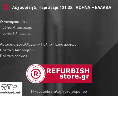
Λεχουρίτη 5, Περιστέρι 121.32 | ΑΘΗΝΑ – ΕΛΛΑΔΑ
Ο Λογαριασμός μου
Τρόποι Αποστολής
Τρόποι Πληρωμής
Ασφάλεια Συναλλαγών – Πολιτική Επιστροφών
Πολιτική Απορρήτου
Πολιτική cookies
Η κορυφαία επιλογή στο χώρο του
τάστημα
Φίλτρα
Καλάθι
ανακατασκευασμένου εξοπλισμού.
RefurbishStore.gr
2019-2026
PC
enter
.gr
WEB DESIGN & DEVELOPEMENT by
PREMIUM E-
COMMERCE SOLUTIONS