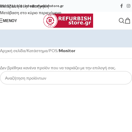
Μετάβαση στην πλοήγηση
210 57 11 101
|
info@refurbishstore.gr
Μετάβαση στο κύριο περιεχόμενο
ΜΕΝΟΎ
Αρχική σελίδα
/
Κατάστημα
/
POS
/
Monitor
Δεν βρέθηκε κανένα προϊόν που να ταιριάζει με την επιλογή σας.