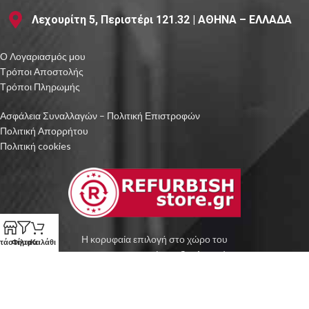
Λεχουρίτη 5, Περιστέρι 121.32 | ΑΘΗΝΑ – ΕΛΛΑΔΑ
Ο Λογαριασμός μου
Τρόποι Αποστολής
Τρόποι Πληρωμής
Ασφάλεια Συναλλαγών – Πολιτική Επιστροφών
Πολιτική Απορρήτου
Πολιτική cookies
Η κορυφαία επιλογή στο χώρο του
τάστημα
Φίλτρα
Καλάθι
ανακατασκευασμένου εξοπλισμού.
RefurbishStore.gr
2019-2026
PC
enter
.gr
WEB DESIGN & DEVELOPEMENT by
PREMIUM E-
COMMERCE SOLUTIONS