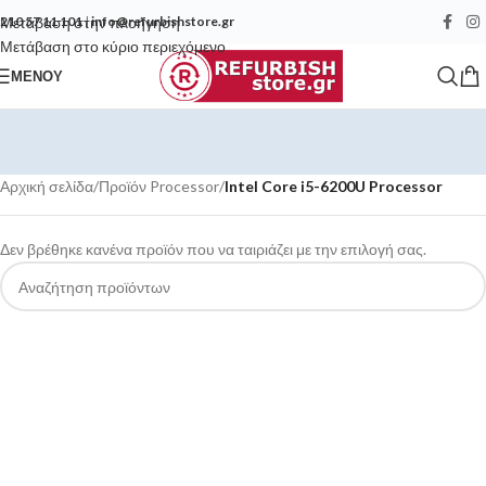
Μετάβαση στην πλοήγηση
210 57 11 101
|
info@refurbishstore.gr
Μετάβαση στο κύριο περιεχόμενο
ΜΕΝΟΎ
Αρχική σελίδα
/
Προϊόν Processor
/
Intel Core i5-6200U Processor
Δεν βρέθηκε κανένα προϊόν που να ταιριάζει με την επιλογή σας.