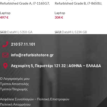
Refurbished Grade A, i7-1165G7,
Refurbished Grade B, i7-8650U,
16/512GB NVME, 13″, Cam, IRIS
8/256GB M.2, 14″, Cam, UHD
Xe Graphics, χωρίς πληκτρολόγιο,
Graphics 620, FreeDOS
Laptop
Laptop
FreeDOS
497
€
304
€
ΑΓΟΡΑ
ΑΓΟΡΑ
SKU:
DataM-L-5350-GA
SKU:
DataM-L-5234-GB
210 57.11.101
info@refurbishstore.gr
Λεχουρίτη 5, Περιστέρι 121.32 | ΑΘΗΝΑ – ΕΛΛΑΔΑ
Ο Λογαριασμός μου
Τρόποι Αποστολής
Τρόποι Πληρωμής
Ασφάλεια Συναλλαγών – Πολιτική Επιστροφών
Πολιτική Απορρήτου