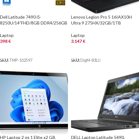
Dell Latitude 7490 i5-
Lenovo Legion Pro 5 16IAX10H
8250U/14”FHD/8GB DDR4/256GB
Ultra 9 275HX/32GB/1TB
M.2 SSD/No ODD/Camera/New
NVMe/GeForce RTX 5070 Ti
Battery/10P Grade A Refu
12GB
Laptop
Laptop
398
€
3.147
€
ΑΓΟΡΑ
ΑΓΟΡΑ
SKU:
TMP-102597
SKU:
DigM-83LU
HP Laptop 2 σε 1 Elite x2 G8,
DELL Laptop Latitude 5490,