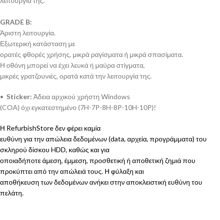
λειτουργία της.
GRADE B:
Άριστη λειτουργία.
Εξωτερική κατάσταση με
ορατές φθορές χρήσης, μικρά ραγίσματα ή μικρά σπασίματα.
Η οθόνη μπορεί να έχει λευκά ή μαύρα στίγματα,
μικρές γρατζουνιές, ορατά κατά την λειτουργία της.
•
Sticker:
Άδεια αρχικού χρήστη Windows
(COA) όχι εγκατεστημένο (7H-7P-8H-8P-10H-10P)!
Η RefurbishStore δεν φέρει καμία
ευθύνη για την απώλεια δεδομένων (data, αρχεία, προγράμματα) του
σκληρού δίσκου HDD, καθώς και για
οποιαδήποτε άμεση, έμμεση, προσθετική ή αποθετική ζημιά που
προκύπτει από την απώλειά τους. Η φύλαξη και
αποθήκευση των δεδομένων ανήκει στην αποκλειστική ευθύνη του
πελάτη.