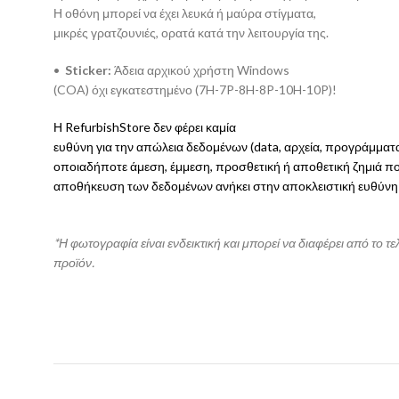
Η οθόνη μπορεί να έχει λευκά ή μαύρα στίγματα,
μικρές γρατζουνιές, ορατά κατά την λειτουργία της.
•
Sticker:
Άδεια αρχικού χρήστη Windows
(COA) όχι εγκατεστημένο (7H-7P-8H-8P-10H-10P)!
Η RefurbishStore δεν φέρει καμία
ευθύνη για την απώλεια δεδομένων (data, αρχεία, προγράμματ
οποιαδήποτε άμεση, έμμεση, προσθετική ή αποθετική ζημιά πο
αποθήκευση των δεδομένων ανήκει στην αποκλειστική ευθύνη
*Η φωτογραφία είναι ενδεικτική και μπορεί να διαφέρει από το τε
προϊόν.