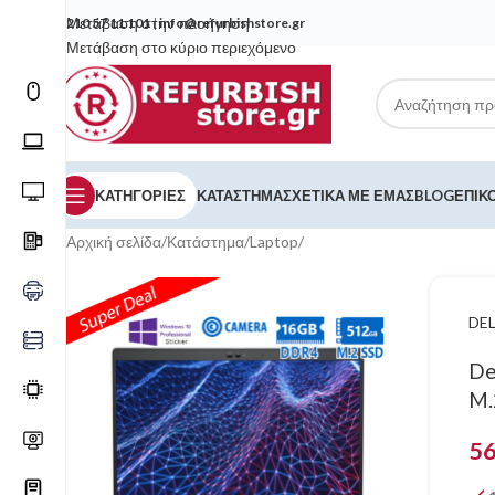
Μετάβαση στην πλοήγηση
210 57 11 101
|
info@refurbishstore.gr
Μετάβαση στο κύριο περιεχόμενο
ΚΑΤΗΓΟΡΙΕΣ
ΚΑΤΆΣΤΗΜΑ
ΣΧΕΤΙΚΆ ΜΕ ΕΜΆΣ
BLOG
ΕΠΙΚ
Αρχική σελίδα
/
Κατάστημα
/
Laptop
/
DEL
De
M.
5