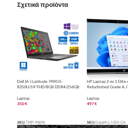
Σχετικά προϊόντα
Dell (A-) Latitude 7490 i5-
HP Laptop 2 σε 1 Elite 
8350U/14“FHD/8GB DDR4/256GB
Refurbished Grade A, 
M.2 SSD/No ODD/Camera/New
16/512GB NVME, 13″, 
Battery/10P Grade
Graphics, χωρίς πληκτ
Laptop
Laptop
FreeDOS
350
€
497
€
ΑΓΟΡΑ
ΑΓΟΡΑ
SKU:
TMP-94696
SKU:
DataM-L-5350-GA