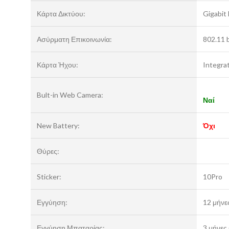
Κάρτα Δικτύου:
Gigabit
Ασύρματη Επικοινωνία:
802.11 
Κάρτα Ήχου:
Integra
Bult-in Web Camera:
Ναί
New Battery:
Όχ
Θύρες:
Sticker:
10Pro
Εγγύηση:
12 μήνε
Εγγύηση Μπαταρίας:
3 μήνες