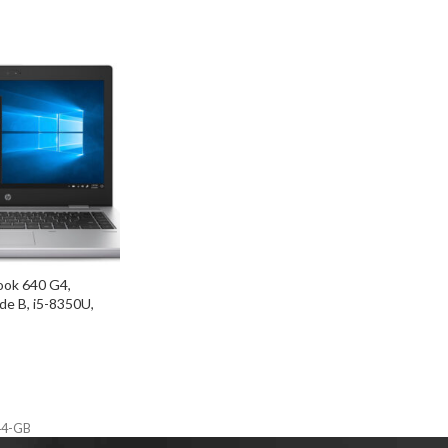
ook 640 G4,
de B, i5-8350U,
4″, Cam, Intel
20, FreeDOS
44-GB