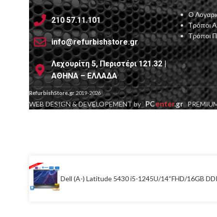
Ο Λογαρι
210 57.11.101
Τρόποι 
Τρόποι 
info@refurbishstore.gr
Λεχουρίτη 5, Περιστέρι 121.32 |
ΑΘΗΝΑ – ΕΛΛΑΔΑ
RefurbishStore.gr
2019-2026
PC
enter
.gr
WEB DESIGN & DEVELOPEMENT by
PREMIUM
Dell (A-) Latitude 5430 i5-1245U/14“FHD/16GB 