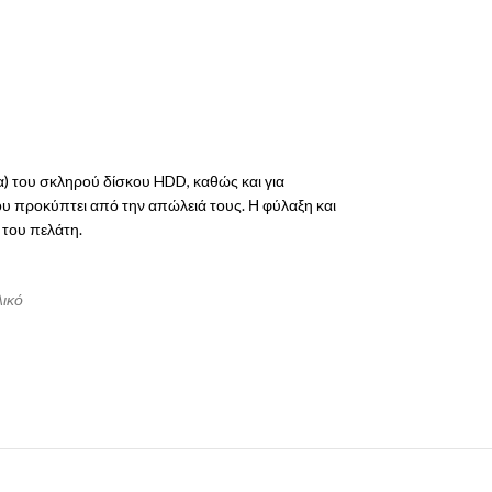
α) του σκληρού δίσκου HDD, καθώς και για
υ προκύπτει από την απώλειά τους. Η φύλαξη και
 του πελάτη.
λικό