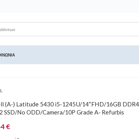
ΟΙΝΩΝΊΑ
L
ll (A-) Latitude 5430 i5-1245U/14“FHD/16GB DDR
2 SSD/No ODD/Camera/10P Grade A- Refurbis
64
€