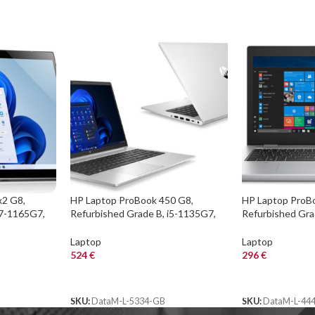
x2 G8,
HP Laptop ProBook 450 G8,
HP Laptop ProB
i7-1165G7,
Refurbished Grade B, i5-1135G7,
Refurbished Gra
Cam, IRIS Xe
8/128GB M.2, 15.6″, Cam, IRIS Xe
8/256GB NVME, 1
ρολόγιο,
Graphics, FreeDOS
UHD Graphics 6
Laptop
Laptop
524
€
296
€
ΑΓΟΡΑ
ΑΓΟΡΑ
SKU:
DataM-L-5334-GB
SKU:
DataM-L-44