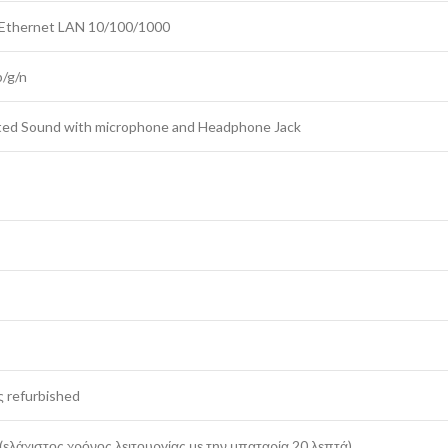
 Ethernet LAN 10/100/1000
b/g/n
ted Sound with microphone and Headphone Jack
ι
ς refurbished
 (ελάχιστος χρόνος λειτουργίας με την μπαταρία 20 λεπτά)