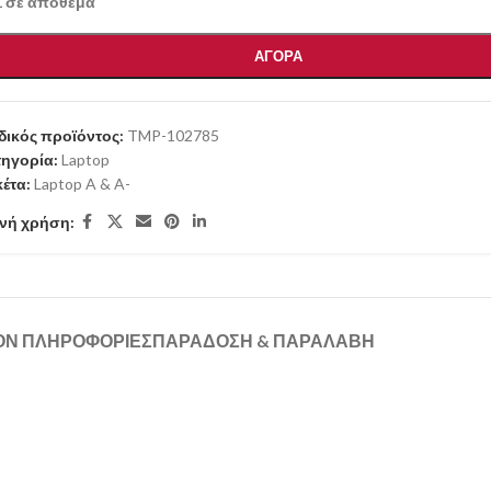
1 σε απόθεμα
ΑΓΟΡΑ
ικός προϊόντος:
TMP-102785
ηγορία:
Laptop
κέτα:
Laptop A & A-
νή χρήση:
ΟΝ ΠΛΗΡΟΦΟΡΊΕΣ
ΠΑΡΑΔΟΣΗ & ΠΑΡΑΛΑΒΗ