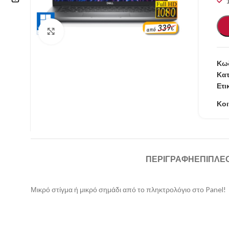
Επικοινωνία
Κάντε κλικ για μεγέθυνση
210 57.11.101
Κωδ
info@refurbishstore.gr
Κατ
Ετι
Λεχουρίτη 5, Περιστέρι 121.32 |
ΑΘΗΝΑ – ΕΛΛΑΔΑ
Κοι
ΠΕΡΙΓΡΑΦΉ
ΕΠΙΠΛΈ
Μικρό στίγμα ή μικρό σημάδι από το πληκτρολόγιο στο Panel!