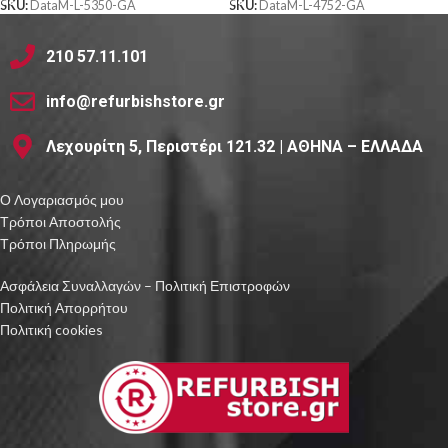
SKU:
DataM-L-5350-GA
SKU:
DataM-L-4752-GA
210 57.11.101
info@refurbishstore.gr
Λεχουρίτη 5, Περιστέρι 121.32 | ΑΘΗΝΑ – ΕΛΛΑΔΑ
Ο Λογαριασμός μου
Τρόποι Αποστολής
Τρόποι Πληρωμής
Ασφάλεια Συναλλαγών – Πολιτική Επιστροφών
Πολιτική Απορρήτου
Πολιτική cookies