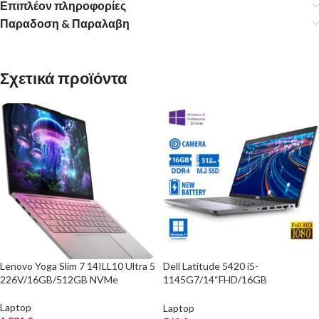
Επιπλέον πληροφορίες
Παραδοση & Παραλαβη
Σχετικά προϊόντα
Lenovo Yoga Slim 7 14ILL10 Ultra 5
Dell Latitude 5420 i5-
226V/16GB/512GB NVMe
1145G7/14“FHD/16GB
DDR4/512GB M.2 SSD/No
ODD/Camera/New Battery/10P
Laptop
Laptop