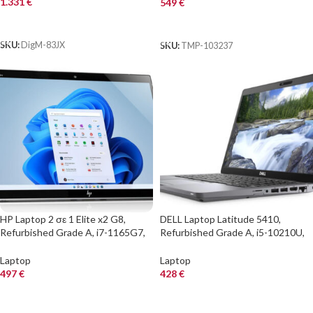
Grade A R
1.331
€
549
€
ΑΓΟΡΑ
ΑΓΟΡΑ
SKU:
DigM-83JX
SKU:
TMP-103237
HP Laptop 2 σε 1 Elite x2 G8,
DELL Laptop Latitude 5410,
Refurbished Grade A, i7-1165G7,
Refurbished Grade A, i5-10210U,
16/512GB NVME, 13″, Cam, IRIS
8/256GB NVME, 14″, Cam, UHD
Xe Graphics, χωρίς πληκτρολόγιο,
Graphics 620, FreeDOS
Laptop
Laptop
FreeDOS
497
€
428
€
ΑΓΟΡΑ
ΑΓΟΡΑ