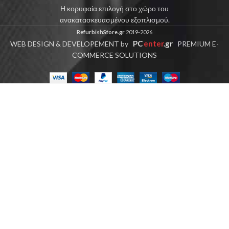
Η κορυφαία επιλογή στο χώρο του
ανακατασκευασμένου εξοπλισμού.
RefurbishStore.gr
2019-2026
PC
enter
.gr
WEB DESIGN & DEVELOPEMENT by
PREMIUM E-
COMMERCE SOLUTIONS