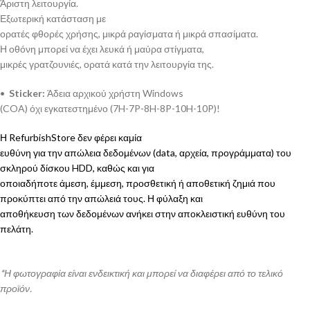
Άριστη λειτουργία.
Εξωτερική κατάσταση με
ορατές φθορές χρήσης, μικρά ραγίσματα ή μικρά σπασίματα.
Η οθόνη μπορεί να έχει λευκά ή μαύρα στίγματα,
μικρές γρατζουνιές, ορατά κατά την λειτουργία της.
•
Sticker:
Άδεια αρχικού χρήστη Windows
(COA) όχι εγκατεστημένο (7H-7P-8H-8P-10H-10P)!
Η RefurbishStore δεν φέρει καμία
ευθύνη για την απώλεια δεδομένων (data, αρχεία, προγράμματα) του
σκληρού δίσκου HDD, καθώς και για
οποιαδήποτε άμεση, έμμεση, προσθετική ή αποθετική ζημιά που
προκύπτει από την απώλειά τους. Η φύλαξη και
αποθήκευση των δεδομένων ανήκει στην αποκλειστική ευθύνη του
πελάτη.
*Η φωτογραφία είναι ενδεικτική και μπορεί να διαφέρει από το τελικό
προϊόν.