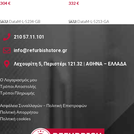
304
€
332
€
ΑΓΟΡΑ
ΑΓΟΡΑ
SKU:
DataM-L-5234-GB
SKU:
DataM-L-5213-GA
210 57.11.101
info@refurbishstore.gr
Λεχουρίτη 5, Περιστέρι 121.32 | ΑΘΗΝΑ – ΕΛΛΑΔΑ
Ο Λογαριασμός μου
Τρόποι Αποστολής
Τρόποι Πληρωμής
Ασφάλεια Συναλλαγών – Πολιτική Επιστροφών
Πολιτική Απορρήτου
Πολιτική cookies