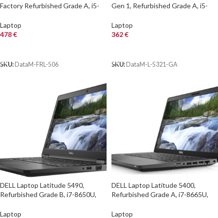
Factory Refurbished Grade A, i5-
Gen 1, Refurbished Grade A, i5-
1145G7, 8/256GB SSD, 14″, Cam,
10310U, 8/256GB NVME, 13.3″,
Integrated Graphics, Windows 11
Cam, UHD Graphics 620, FreeDOS
Laptop
Laptop
Pro
478
€
362
€
ΑΓΟΡΑ
ΑΓΟΡΑ
SKU:
DataM-FRL-506
SKU:
DataM-L-5321-GA
DELL Laptop Latitude 5490,
DELL Laptop Latitude 5400,
Refurbished Grade B, i7-8650U,
Refurbished Grade A, i7-8665U,
8/256GB M.2, 14″, Cam, UHD
8/256GB NVME, 14″, Cam, UHD
Graphics 620, FreeDOS
Graphics 620, FreeDOS
Laptop
Laptop