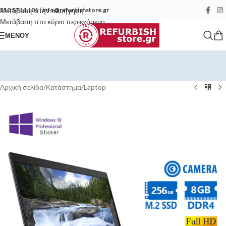
Μετάβαση στην πλοήγηση
210 57 11 101
|
info@refurbishstore.gr
Μετάβαση στο κύριο περιεχόμενο
ΜΕΝΟΎ
Αρχική σελίδα
/
Κατάστημα
/
Laptop