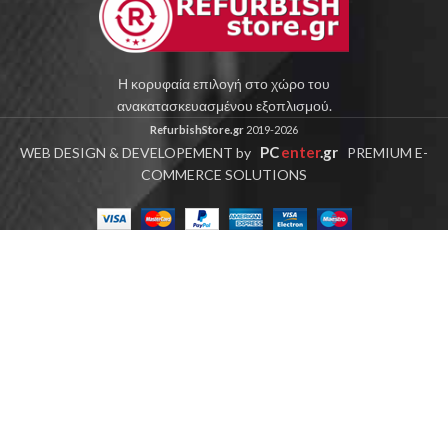
Η κορυφαία επιλογή στο χώρο του
ανακατασκευασμένου εξοπλισμού.
RefurbishStore.gr
2019-2026
PC
enter
.gr
WEB DESIGN & DEVELOPEMENT by
PREMIUM E-
COMMERCE SOLUTIONS