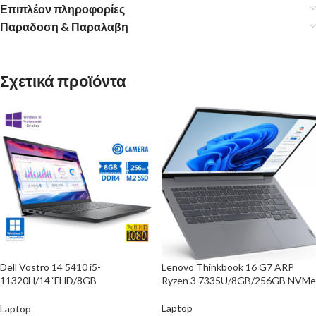
Επιπλέον πληροφορίες
Παραδοση & Παραλαβη
Σχετικά προϊόντα
Dell Vostro 14 5410 i5-
Lenovo Thinkbook 16 G7 ARP
11320H/14“FHD/8GB
Ryzen 3 7335U/8GB/256GB NVMe
DDR4/256GB M.2 SSD/No
ODD/Camera/10P Grade A
Laptop
Laptop