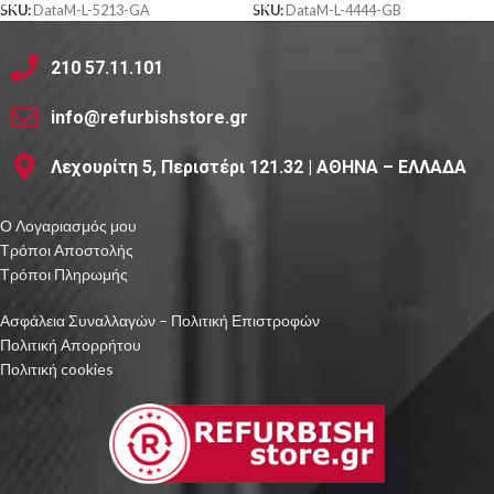
SKU:
DataM-L-5213-GA
SKU:
DataM-L-4444-GB
210 57.11.101
info@refurbishstore.gr
Λεχουρίτη 5, Περιστέρι 121.32 | ΑΘΗΝΑ – ΕΛΛΑΔΑ
Ο Λογαριασμός μου
Τρόποι Αποστολής
Τρόποι Πληρωμής
Ασφάλεια Συναλλαγών – Πολιτική Επιστροφών
Πολιτική Απορρήτου
Πολιτική cookies