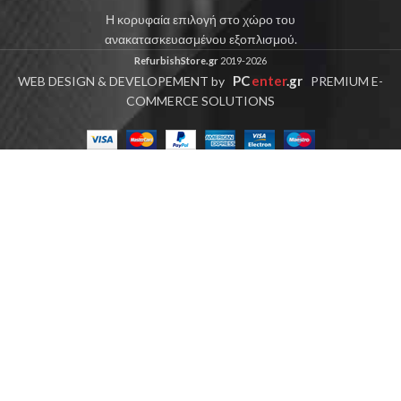
Η κορυφαία επιλογή στο χώρο του
ανακατασκευασμένου εξοπλισμού.
RefurbishStore.gr
2019-2026
PC
enter
.gr
WEB DESIGN & DEVELOPEMENT by
PREMIUM E-
COMMERCE SOLUTIONS