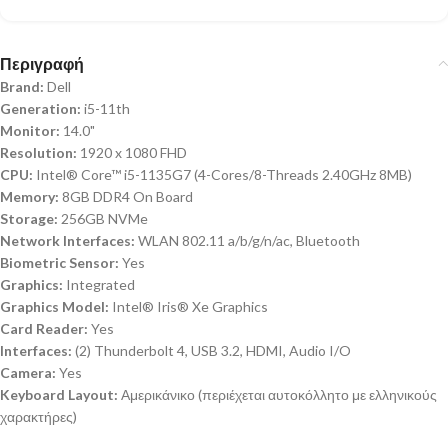
Περιγραφή
Brand:
Dell
Generation:
i5-11th
Monitor:
14.0"
Resolution:
1920 x 1080 FHD
CPU:
Intel® Core™ i5-1135G7 (4-Cores/8-Threads 2.40GHz 8MB)
Memory:
8GB DDR4 On Board
Storage:
256GB NVMe
Network Interfaces:
WLAN 802.11 a/b/g/n/ac, Bluetooth
Biometric Sensor:
Yes
Graphics:
Integrated
Graphics Model:
Intel® Iris® Xe Graphics
Card Reader:
Yes
Interfaces:
(2) Thunderbolt 4, USB 3.2, HDMI, Audio I/O
Camera:
Yes
Keyboard Layout:
Αμερικάνικο (περιέχεται αυτοκόλλητο με ελληνικούς
χαρακτήρες)