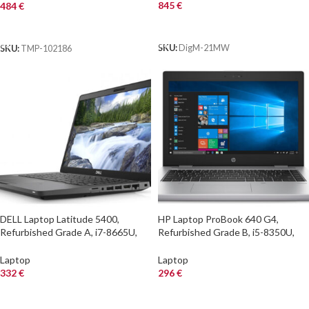
Refurbished L
845
€
484
€
ΑΓΟΡΑ
ΑΓΟΡΑ
SKU:
DigM-21MW
SKU:
TMP-102186
DELL Laptop Latitude 5400,
HP Laptop ProBook 640 G4,
Refurbished Grade A, i7-8665U,
Refurbished Grade B, i5-8350U,
8/256GB NVME, 14″, Cam, UHD
8/256GB NVME, 14″, Cam, Intel
Graphics 620, FreeDOS
UHD Graphics 620, FreeDOS
Laptop
Laptop
332
€
296
€
ΑΓΟΡΑ
ΑΓΟΡΑ