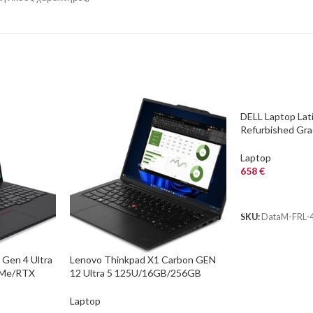
DELL Laptop Lat
Refurbished Gra
16/256GB SSD, 
Cam, Intel Integ
Laptop
Windows 11 Pro
658
€
ΑΓΟΡΑ
SKU:
DataM-FRL-
Gen 4 Ultra
Lenovo Thinkpad X1 Carbon GEN
VMe/RTX
12 Ultra 5 125U/16GB/256GB
B
NVMe
Laptop