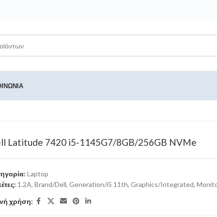
ΟΙΝΩΝΊΑ
ll Latitude 7420 i5-1145G7/8GB/256GB NVMe
ηγορία:
Laptop
κέτες:
1.2A
,
Brand/Dell
,
Generation/i5 11th
,
Graphics/Integrated
,
Monito
νή χρήση: