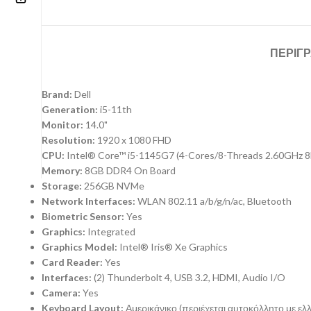
Επικοινωνία
ΠΕΡΙΓ
210 57.11.101
info@refurbishstore.gr
Brand:
Dell
Generation:
i5-11th
Λεχουρίτη 5, Περιστέρι 121.32 |
Monitor:
14.0"
ΑΘΗΝΑ – ΕΛΛΑΔΑ
Resolution:
1920 x 1080 FHD
CPU:
Intel® Core™ i5-1145G7 (4-Cores/8-Threads 2.60GHz 
Memory:
8GB DDR4 On Board
Storage:
256GB NVMe
Network Interfaces:
WLAN 802.11 a/b/g/n/ac, Bluetooth
Biometric Sensor:
Yes
Graphics:
Integrated
Graphics Model:
Intel® Iris® Xe Graphics
Card Reader:
Yes
Interfaces:
(2) Thunderbolt 4, USB 3.2, HDMI, Audio I/O
Camera:
Yes
Keyboard Layout:
Αμερικάνικο (περιέχεται αυτοκόλλητο με ελ