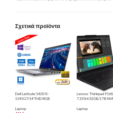
Σχετικά προϊόντα
Dell Latitude 5420 i5-
Lenovo Thinkpad P16S 
1145G7/14“FHD/8GB
7 255H/32GB/1TB N
DDR4/512GB M.2 SSD/No
PRO 500 Blackwell 6G
ODD/Camera/10P Grade A
Laptop
Laptop
Refurbished La