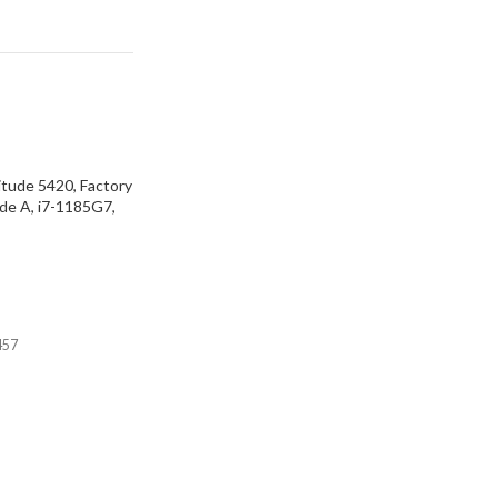
itude 5420, Factory
de A, i7-1185G7,
14″ Touchscreen,
rated Graphics,
457