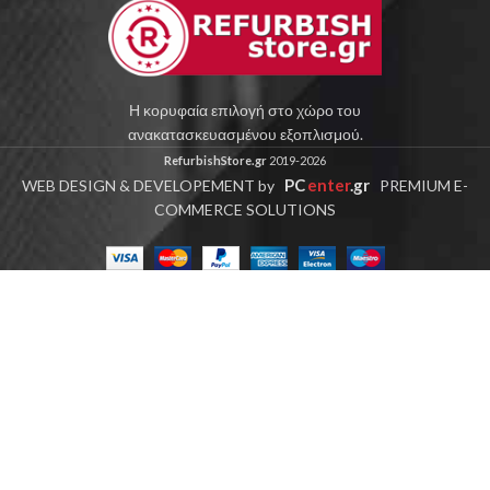
Η κορυφαία επιλογή στο χώρο του
ανακατασκευασμένου εξοπλισμού.
RefurbishStore.gr
2019-2026
PC
enter
.gr
WEB DESIGN & DEVELOPEMENT by
PREMIUM E-
COMMERCE SOLUTIONS