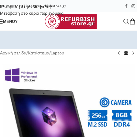
Μετάβαση στην πλοήγηση
210 57 11 101
|
info@refurbishstore.gr
Μετάβαση στο κύριο περιεχόμενο
ΜΕΝΟΎ
Αρχική σελίδα
/
Κατάστημα
/
Laptop