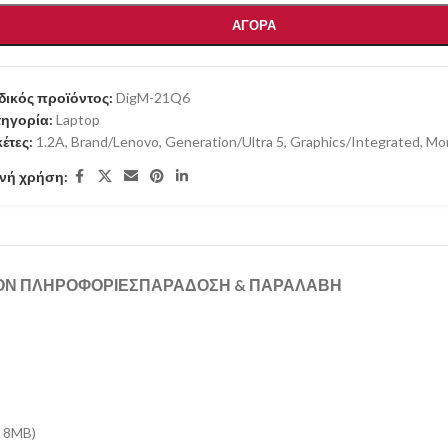
ΑΓΟΡΑ
ικός προϊόντος:
DigM-21Q6
ηγορία:
Laptop
κέτες:
1.2A
,
Brand/Lenovo
,
Generation/Ultra 5
,
Graphics/Integrated
,
Mon
νή χρήση:
ΟΝ ΠΛΗΡΟΦΟΡΊΕΣ
ΠΑΡΑΔΟΣΗ & ΠΑΡΑΛΑΒΗ
z 8MB)