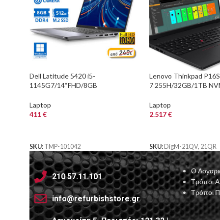
Dell Latitude 5420 i5-
Lenovo Thinkpad P16S 
1145G7/14“FHD/8GB
7 255H/32GB/1TB N
DDR4/512GB M.2 SSD/No
PRO 500 Blackwell 6G
ODD/Camera/10P Grade A
Laptop
Laptop
Refurbished La
411
€
2.517
€
ΑΓΟΡΑ
ΑΓΟΡΑ
SKU:
TMP-101042
SKU:
DigM-21QV, 21QR
Ο Λογαρι
210 57.11.101
Τρόποι 
Τρόποι 
info@refurbishstore.gr