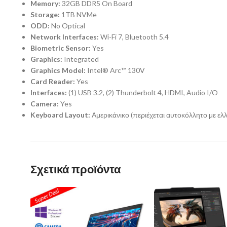
Memory:
32GB DDR5 On Board
Storage:
1TB NVMe
ODD:
No Optical
Network Interfaces:
Wi-Fi 7, Bluetooth 5.4
Biometric Sensor:
Yes
Graphics:
Integrated
Graphics Model:
Intel® Arc™ 130V
Card Reader:
Yes
Interfaces:
(1) USB 3.2, (2) Thunderbolt 4, HDMI, Audio I/O
Camera:
Yes
Keyboard Layout:
Αμερικάνικο (περιέχεται αυτοκόλλητο με ελ
Σχετικά προϊόντα