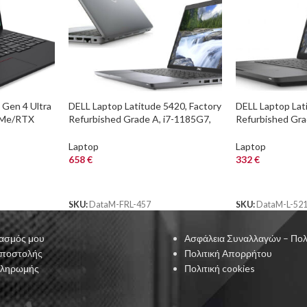
Gen 4 Ultra
DELL Laptop Latitude 5420, Factory
DELL Laptop Lat
VMe/RTX
Refurbished Grade A, i7-1185G7,
Refurbished Gra
B
16/256GB SSD, 14″ Touchscreen,
8/256GB NVME, 
Cam, Intel Integrated Graphics,
Graphics 620, 
Laptop
Laptop
Windows 11 Pro
658
€
332
€
ΑΓΟΡΑ
ΑΓΟΡΑ
SKU:
DataM-FRL-457
SKU:
DataM-L-52
ασμός μου
Ασφάλεια Συναλλαγών – Πολ
Αποστολής
Πολιτική Απορρήτου
Πληρωμής
Πολιτική cookies