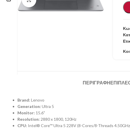
Επικοινωνία
210 57.11.101
Κωδ
Κατ
info@refurbishstore.gr
Ετι
Λεχουρίτη 5, Περιστέρι 121.32 |
Κοι
ΑΘΗΝΑ – ΕΛΛΑΔΑ
ΠΕΡΙΓΡΑΦΉ
ΕΠΙΠΛΈ
Brand:
Lenovo
Generation:
Ultra 5
Monitor:
15.6"
Resolution:
2880 x 1800, 120Hz
CPU:
Intel® Core™ Ultra 5 228V (8-Cores/8-Threads 4.50GH