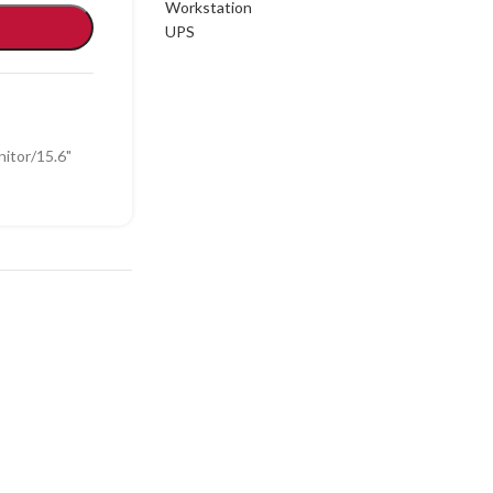
Workstation
UPS
itor/15.6"