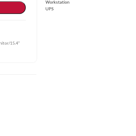
Workstation
UPS
itor/15.4"