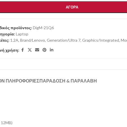
ΑΓΟΡΑ
ικός προϊόντος:
DigM-21Q6
ηγορία:
Laptop
κέτες:
1.2A
,
Brand/Lenovo
,
Generation/Ultra 7
,
Graphics/Integrated
,
Mon
νή χρήση:
ΟΝ ΠΛΗΡΟΦΟΡΊΕΣ
ΠΑΡΑΔΟΣΗ & ΠΑΡΑΛΑΒΗ
z 12MB)