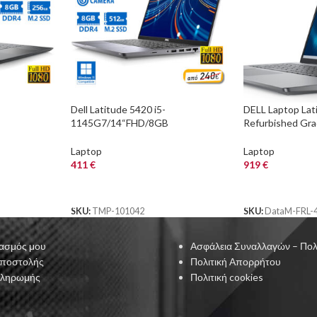
Dell Latitude 5420 i5-
DELL Laptop Lat
1145G7/14“FHD/8GB
Refurbished Gra
/No
DDR4/512GB M.2 SSD/No
8/256GB SSD, 15
de A
ODD/Camera/10P Grade A
Integrated Grap
Laptop
Laptop
Refurbished La
Pro
411
€
919
€
ΑΓΟΡΑ
ΑΓΟΡΑ
SKU:
TMP-101042
SKU:
DataM-FRL-
ασμός μου
Ασφάλεια Συναλλαγών – Πολ
Αποστολής
Πολιτική Απορρήτου
Πληρωμής
Πολιτική cookies