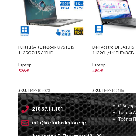
Fujitsu (A-) LifeBook U7511 i5-
Dell Vostro 14 5410 i5-
1135G7/15.6“FHD
11320H/14“FHD/8GB
Touchscreen/16GB DDR4/512GB
DDR4/256GB M.2 SSD
M.2 SSD/No ODD/Camera/10
ODD/Camera/10P Gra
Laptop
Laptop
Refurbished L
526
€
484
€
ΑΓΟΡΑ
ΑΓΟΡΑ
SKU:
TMP-103023
SKU:
TMP-102186
Ο Λογαρι
210 57.11.101
Τρόποι 
Τρόποι 
info@refurbishstore.gr