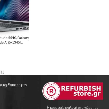
itude 5540, Factory
de A, i5-1345U,
.6″, Cam,
hics, Windows 11
491
ιτική Επιστροφών
Η κορυφαία επιλογή στο χώρο του