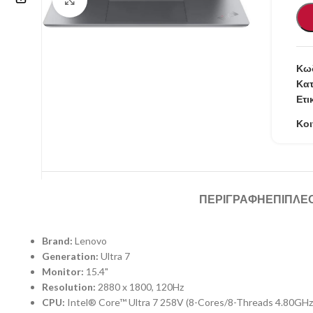
Επικοινωνία
210 57.11.101
Κωδ
Κατ
info@refurbishstore.gr
Ετι
Λεχουρίτη 5, Περιστέρι 121.32 |
Κοι
ΑΘΗΝΑ – ΕΛΛΑΔΑ
ΠΕΡΙΓΡΑΦΉ
ΕΠΙΠΛΈ
Brand:
Lenovo
Generation:
Ultra 7
Monitor:
15.4"
Resolution:
2880 x 1800, 120Hz
CPU:
Intel® Core™ Ultra 7 258V (8-Cores/8-Threads 4.80GH