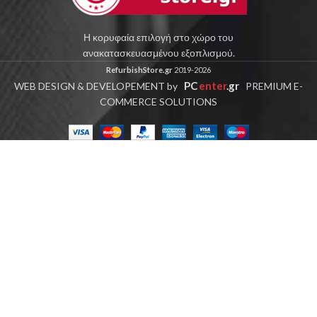
Η κορυφαία επιλογή στο χώρο του
ανακατασκευασμένου εξοπλισμού.
RefurbishStore.gr
2019-2026
PC
enter
.gr
WEB DESIGN & DEVELOPEMENT by
PREMIUM E-
COMMERCE SOLUTIONS