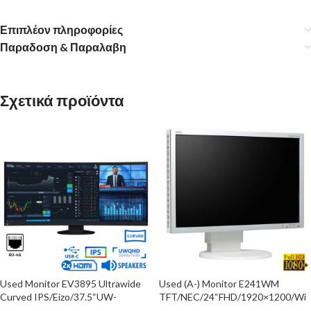
Επιπλέον πληροφορίες
Παραδοση & Παραλαβη
Σχετικά προϊόντα
Used Monitor EV3895 Ultrawide
Used (A-) Monitor E241WM
Curved IPS/Eizo/37.5“UW-
TFT/NEC/24“FHD/1920×1200/Wi
QHD/3840×1600/Black/w/Speaker
de/White/Grade A-/D-SUB & DVI-