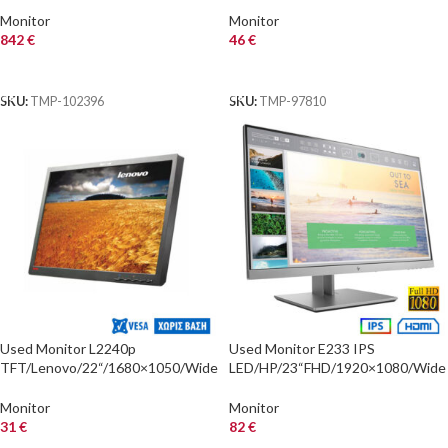
s/DP & 2x HDMI &
D
Monitor
Monitor
842
€
46
€
ΑΓΟΡΑ
ΑΓΟΡΑ
SKU:
TMP-102396
SKU:
TMP-97810
Used Monitor L2240p
Used Monitor E233 IPS
TFT/Lenovo/22“/1680×1050/Wide
LED/HP/23“FHD/1920×1080/Wide
/Black/No Stand/D-SUB & DVI-D
/Black/D-SUB & DP & HDMI
Monitor
Monitor
31
€
82
€