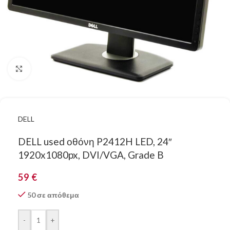
Κάντε κλικ για μεγέθυνση
DELL
DELL used οθόνη P2412H LED, 24″
1920x1080px, DVI/VGA, Grade B
59
€
50 σε απόθεμα
-
+