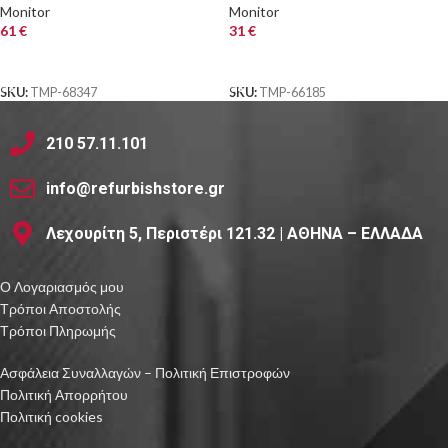
& USB Hub
Monitor
Monitor
61
€
31
€
ΑΓΟΡΑ
ΑΓΟΡΑ
SKU:
TMP-68347
SKU:
TMP-66185
210 57.11.101
info@refurbishstore.gr
Λεχουρίτη 5, Περιστέρι 121.32 | ΑΘΗΝΑ – ΕΛΛΑΔΑ
Ο Λογαριασμός μου
Τρόποι Αποστολής
Τρόποι Πληρωμής
Ασφάλεια Συναλλαγών – Πολιτική Επιστροφών
Πολιτική Απορρήτου
Πολιτική cookies