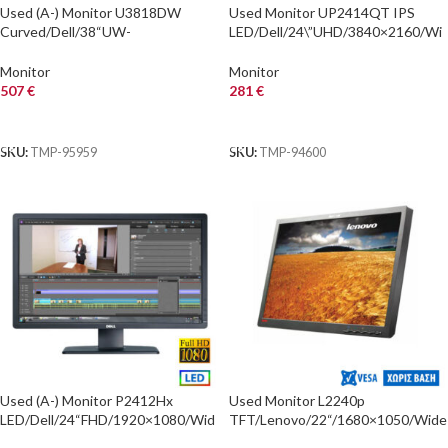
Used (A-) Monitor U3818DW
Used Monitor UP2414QT IPS
Curved/Dell/38“UW-
LED/Dell/24\”UHD/3840×2160/Wi
QHD/3840×1600/Black/w/Speaker
de/Black/DP & HDMI & USB 3.0
s/Grade A-/DP & 2xHDMI & U
HUB
Monitor
Monitor
507
€
281
€
ΑΓΟΡΑ
ΑΓΟΡΑ
SKU:
TMP-95959
SKU:
TMP-94600
Used (A-) Monitor P2412Hx
Used Monitor L2240p
LED/Dell/24“FHD/1920×1080/Wid
TFT/Lenovo/22“/1680×1050/Wide
e/Black/Grade A-/D-SUB & DVI-D
/Black/No Stand/D-SUB & DVI-D