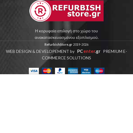
Η κορυφαία επιλογή στο χώρο του
ανακατασκευασμένου εξοπλισμού.
RefurbishStore.gr
2019-2026
PC
enter
.gr
WEB DESIGN & DEVELOPEMENT by
PREMIUM E-
COMMERCE SOLUTIONS