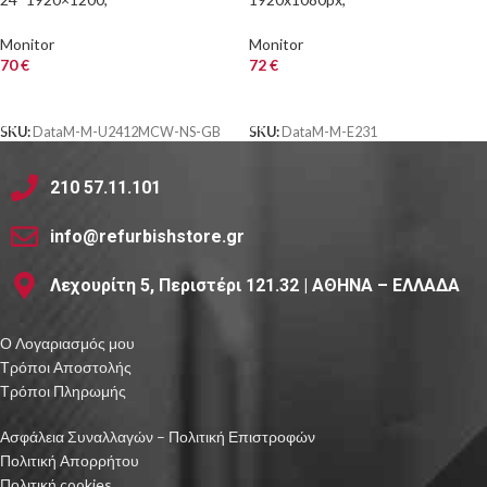
VGA/DVI/DisplayPort, χωρίς
VGA/DVI/DisplayPort, Grade A
βάση, Grade B
Monitor
Monitor
70
€
72
€
ΑΓΟΡΑ
ΑΓΟΡΑ
SKU:
DataM-M-U2412MCW-NS-GB
SKU:
DataM-M-E231
210 57.11.101
info@refurbishstore.gr
Λεχουρίτη 5, Περιστέρι 121.32 | ΑΘΗΝΑ – ΕΛΛΑΔΑ
Ο Λογαριασμός μου
Τρόποι Αποστολής
Τρόποι Πληρωμής
Ασφάλεια Συναλλαγών – Πολιτική Επιστροφών
Πολιτική Απορρήτου
Πολιτική cookies