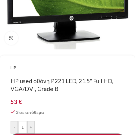
Κάντε κλικ για μεγέθυνση
HP
HP used οθόνη P221 LED, 21.5″ Full HD,
VGA/DVI, Grade B
53
€
3 σε απόθεμα
-
+