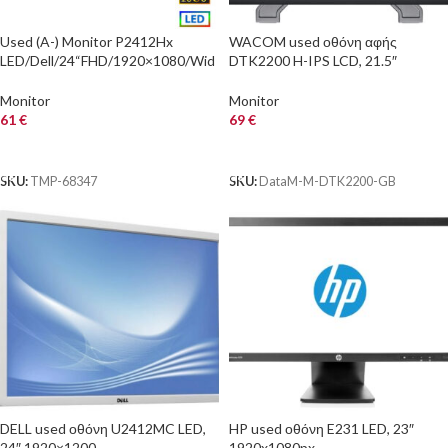
Used (A-) Monitor P2412Hx
WACOM used οθόνη αφής
LED/Dell/24“FHD/1920×1080/Wid
DTK2200 H-IPS LCD, 21.5″
e/Black/Grade A-/D-SUB & DVI-D
1920×1080, DVI, με PEN, Grade B
& USB Hub
Monitor
Monitor
61
€
69
€
ΑΓΟΡΑ
ΑΓΟΡΑ
SKU:
TMP-68347
SKU:
DataM-M-DTK2200-GB
DELL used οθόνη U2412MC LED,
HP used οθόνη E231 LED, 23″
24″ 1920×1200,
1920x1080px,