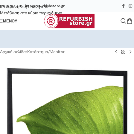
Μετάβαση στην πλοήγηση
210 57 11 101
|
info@refurbishstore.gr
Μετάβαση στο κύριο περιεχόμενο
ΜΕΝΟΎ
Αρχική σελίδα
/
Κατάστημα
/
Monitor