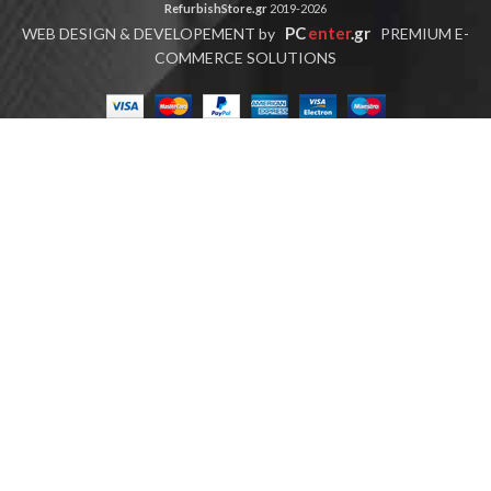
RefurbishStore.gr
2019-2026
PC
enter
.gr
WEB DESIGN & DEVELOPEMENT by
PREMIUM E-
COMMERCE SOLUTIONS