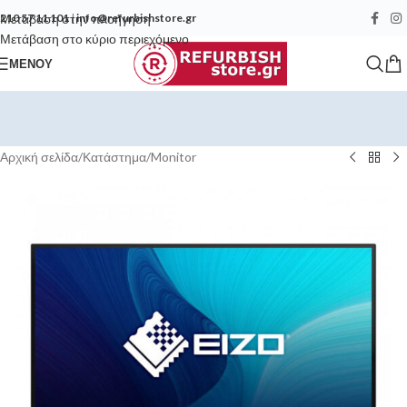
Μετάβαση στην πλοήγηση
210 57 11 101
|
info@refurbishstore.gr
Μετάβαση στο κύριο περιεχόμενο
ΜΕΝΟΎ
Αρχική σελίδα
/
Κατάστημα
/
Monitor