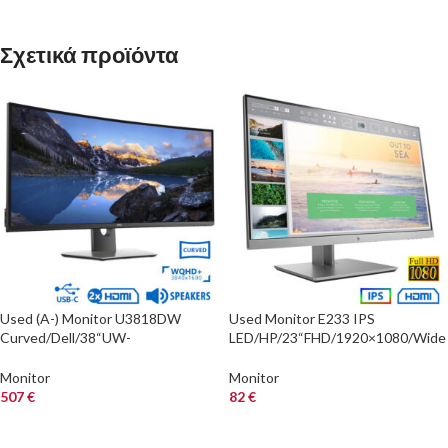
Σχετικά προϊόντα
Used (A-) Monitor U3818DW
Used Monitor E233 IPS
Curved/Dell/38“UW-
LED/HP/23“FHD/1920×1080/Wide
QHD/3840×1600/Black/w/Speaker
/Black/D-SUB & DP & HDMI
s/Grade A-/DP & 2xHDMI & U
Monitor
Monitor
507
€
82
€
ΑΓΟΡΑ
ΑΓΟΡΑ