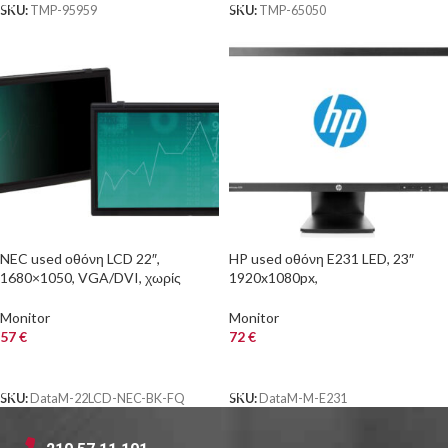
SKU:
TMP-95959
SKU:
TMP-65050
NEC used οθόνη LCD 22″,
HP used οθόνη E231 LED, 23″
1680×1050, VGA/DVI, χωρίς
1920x1080px,
Βάση, black/silver, Grade B
VGA/DVI/DisplayPort, Grade A
Monitor
Monitor
57
€
72
€
ΑΓΟΡΑ
ΑΓΟΡΑ
SKU:
DataM-22LCD-NEC-BK-FQ
SKU:
DataM-M-E231