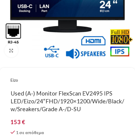
Κάντε κλικ για μεγέθυνση
Eizo
Used (A-) Monitor FlexScan EV2495 IPS
LED/Eizo/24“FHD/1920×1200/Wide/Black/
w/Sreakers/Grade A-/D-SU
153
€
1 σε απόθεμα