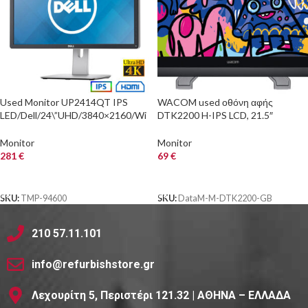
Used Monitor UP2414QT IPS
WACOM used οθόνη αφής
LED/Dell/24\”UHD/3840×2160/Wi
DTK2200 H-IPS LCD, 21.5″
de/Black/DP & HDMI & USB 3.0
1920×1080, DVI, με PEN, Grade B
HUB
Monitor
Monitor
281
€
69
€
ΑΓΟΡΑ
ΑΓΟΡΑ
SKU:
TMP-94600
SKU:
DataM-M-DTK2200-GB
210 57.11.101
info@refurbishstore.gr
Λεχουρίτη 5, Περιστέρι 121.32 | ΑΘΗΝΑ – ΕΛΛΑΔΑ