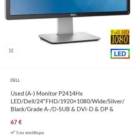
Κάντε κλικ για μεγέθυνση
DELL
Used (A-) Monitor P2414Hx
LED/Dell/24“FHD/1920×1080/Wide/Silver/
Black/Grade A-/D-SUB & DVI-D & DP &
67
€
5 σε απόθεμα