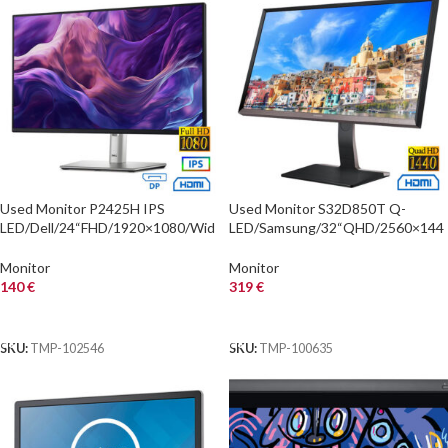
Used Monitor P2425H IPS
Used Monitor S32D850T Q-
LED/Dell/24“FHD/1920×1080/Wid
LED/Samsung/32“QHD/2560×144
e/Black/D-SUB & DP & HDMI &
0/Wide/Black/DVI-D & DP & HDMI
USB 3.0 Hub
& USB 3.0 HUB
Monitor
Monitor
140
€
319
€
ΑΓΟΡΑ
ΑΓΟΡΑ
SKU:
TMP-102546
SKU:
TMP-100635