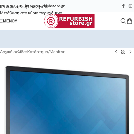
Μετάβαση στην πλοήγηση
210 57 11 101
|
info@refurbishstore.gr
Μετάβαση στο κύριο περιεχόμενο
ΜΕΝΟΎ
Αρχική σελίδα
/
Κατάστημα
/
Monitor