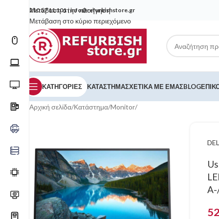
Μετάβαση στην πλοήγηση
210 57 11 101
|
info@refurbishstore.gr
Μετάβαση στο κύριο περιεχόμενο
ΚΑΤΗΓΟΡΙΕΣ
ΚΑΤΆΣΤΗΜΑ
ΣΧΕΤΙΚΆ ΜΕ ΕΜΆΣ
BLOG
ΕΠΙΚ
Αρχική σελίδα
/
Κατάστημα
/
Monitor
/
DEL
Us
LE
A-
5