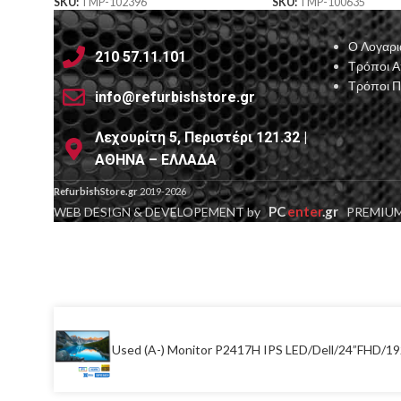
SKU:
TMP-102396
SKU:
TMP-100635
Ο Λογαρι
210 57.11.101
Τρόποι 
Τρόποι 
info@refurbishstore.gr
Λεχουρίτη 5, Περιστέρι 121.32 |
ΑΘΗΝΑ – ΕΛΛΑΔΑ
RefurbishStore.gr
2019-2026
PC
enter
.gr
WEB DESIGN & DEVELOPEMENT by
PREMIUM
Used (A-) Monitor P2417H IPS LED/Dell/24”FHD/