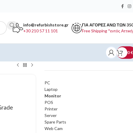
info@refurbishstore.gr
ΓΙΑ ΑΓΟΡΕΣ ΑΝΩ ΤΩΝ 35
+30 210 57 11 101
Free Shipping *εντός Αττική
0
€
ΚΑΤΗΓΟΡΙΕΣ ΠΡΟΪΟΝΤΩΝ
PC
Laptop
Monitor
POS
Grade
Printer
Server
Spare Parts
Web Cam