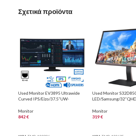
Σχετικά προϊόντα
Used Monitor EV3895 Ultrawide
Used Monitor S32D85
Curved IPS/Eizo/37.5“UW-
LED/Samsung/32“QHD
QHD/3840×1600/Black/w/Speaker
/Wide/Black/DVI-D & 
s/DP & 2x HDMI &
USB 3.0 HUB
Monitor
Monitor
842
€
319
€
ΑΓΟΡΑ
ΑΓΟΡΑ