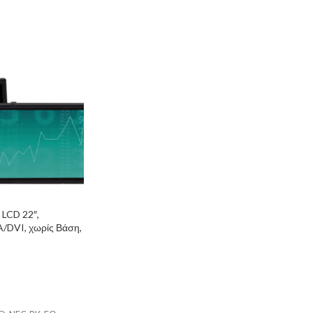
LCD 22″,
/DVI, χωρίς Βάση,
de B