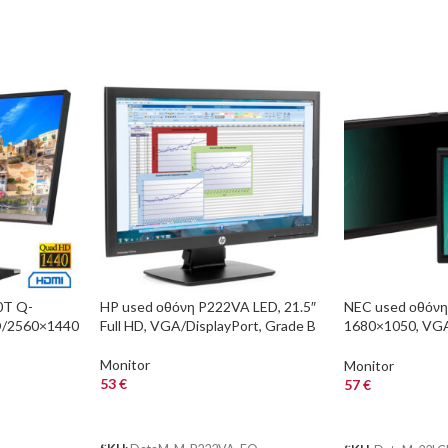
0T Q-
HP used οθόνη P222VA LED, 21.5″
NEC used οθόνη 
/2560×1440
Full HD, VGA/DisplayPort, Grade B
1680×1050, VGA
DP & HDMI &
black/silver, Gra
Monitor
Monitor
53
€
57
€
ΑΓΟΡΑ
ΑΓΟΡΑ