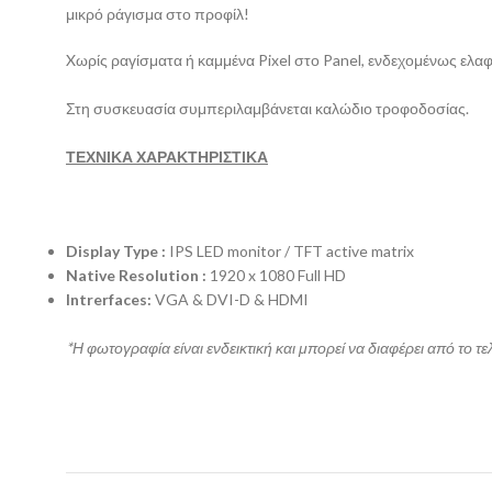
μικρό ράγισμα στο προφίλ!
Xωρίς ραγίσματα ή καμμένα Pixel στο Panel, ενδεχομένως ελ
Στη συσκευασία συμπεριλαμβάνεται καλώδιο τροφοδοσίας.
ΤΕΧΝΙΚΑ ΧΑΡΑΚΤΗΡΙΣΤΙΚΑ
Display Type :
IPS LED monitor / TFT active matrix
Native Resolution :
1920 x
1080 Full HD
Intrerfaces:
VGA & DVI-D & HDMI
*Η φωτογραφία είναι ενδεικτική και μπορεί να διαφέρει από το τε