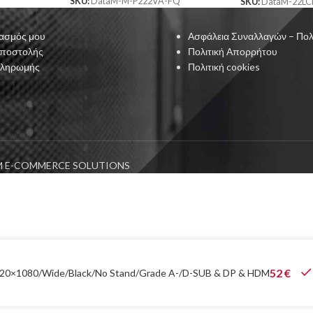
SKU:
DataM-M-P222VA-FQ
SKU:
DataM-22LC
ασμός μου
Ασφάλεια Συναλλαγών – Πολ
Αποστολής
Πολιτική Απορρήτου
Πληρωμής
Πολιτική cookies
 E-COMMERCE SOLUTIONS
52
€
1920×1080/Wide/Black/No Stand/Grade A-/D-SUB & DP & HDM