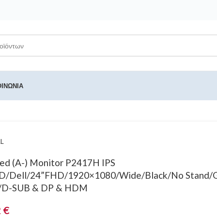
ΟΙΝΩΝΊΑ
L
ed (A-) Monitor P2417H IPS
D/Dell/24”FHD/1920×1080/Wide/Black/No Stand/
/D-SUB & DP & HDM
2
€