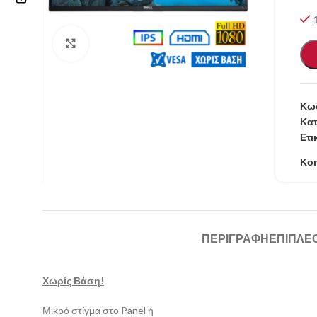
Επικοινωνία
Κάντε κλικ για μεγέθυνση
210 57.11.101
info@refurbishstore.gr
Κωδ
Λεχουρίτη 5, Περιστέρι 121.32 |
Κατ
Ετι
ΑΘΗΝΑ – ΕΛΛΑΔΑ
Κοι
ΠΕΡΙΓΡΑΦΉ
ΕΠΙΠΛΈ
Χωρίς Βάση!
Μικρό στίγμα στο Panel ή