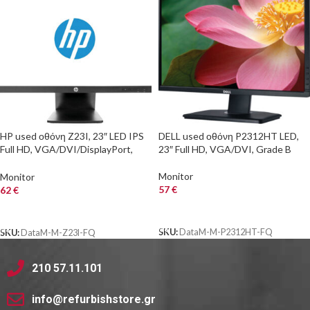
HP used οθόνη Z23I, 23″ LED IPS
DELL used οθόνη P2312HT LED,
Full HD, VGA/DVI/DisplayPort,
23″ Full HD, VGA/DVI, Grade B
Grade B
Monitor
Monitor
57
€
62
€
ΑΓΟΡΑ
ΑΓΟΡΑ
SKU:
DataM-M-P2312HT-FQ
SKU:
DataM-M-Z23I-FQ
210 57.11.101
info@refurbishstore.gr