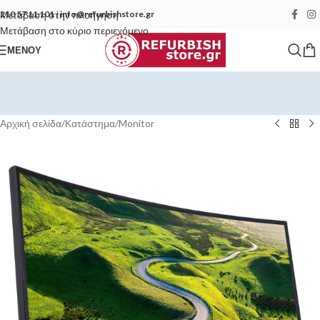
Μετάβαση στην πλοήγηση
210 57 11 101
|
info@refurbishstore.gr
Μετάβαση στο κύριο περιεχόμενο
ΜΕΝΟΎ
Αρχική σελίδα
/
Κατάστημα
/
Monitor