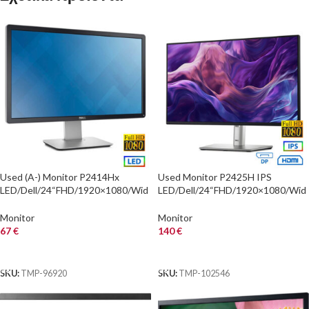
Used (A-) Monitor P2414Hx
Used Monitor P2425H IPS
LED/Dell/24“FHD/1920×1080/Wid
LED/Dell/24“FHD/1920×1080/Wid
e/Silver/Black/Grade A-/D-SUB &
e/Black/D-SUB & DP & HDMI &
DVI-D & DP &
USB 3.0 Hub
Monitor
Monitor
67
€
140
€
ΑΓΟΡΑ
ΑΓΟΡΑ
SKU:
TMP-96920
SKU:
TMP-102546