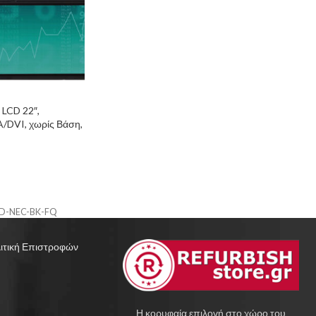
LCD 22″,
/DVI, χωρίς Βάση,
de B
D-NEC-BK-FQ
ιτική Επιστροφών
Η κορυφαία επιλογή στο χώρο του