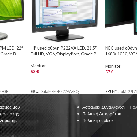
PM LCD, 22″
HP used οθόνη P222VA LED, 21.5″
NEC used οθόνη 
 Grade Β
Full HD, VGA/DisplayPort, Grade B
1680×1050, VGA
black/silver, Gra
Monitor
Monitor
53
€
57
€
ΑΓΟΡΑ
ΑΓΟΡΑ
M-GB
SKU:
DataM-M-P222VA-FQ
SKU:
DataM-22LC
ασμός μου
Ασφάλεια Συναλλαγών – Πολ
Αποστολής
Πολιτική Απορρήτου
Πληρωμής
Πολιτική cookies