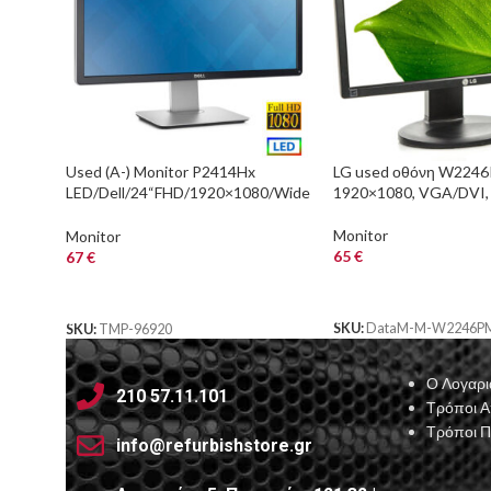
Used (A-) Monitor P2414Hx
LG used οθόνη W2246
LED/Dell/24“FHD/1920×1080/Wide
1920×1080, VGA/DVI,
/Silver/Black/Grade A-/D-SUB &
DVI-D & DP &
Monitor
Monitor
65
€
67
€
ΑΓΟΡΑ
ΑΓΟΡΑ
SKU:
DataM-M-W2246P
SKU:
TMP-96920
Ο Λογαρι
210 57.11.101
Τρόποι 
Τρόποι 
info@refurbishstore.gr