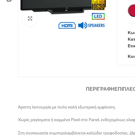
Επικοινωνία
Κάντε κλικ για μεγέθυνση
210 57.11.101
Κωδ
Κατ
info@refurbishstore.gr
Ετι
Λεχουρίτη 5, Περιστέρι 121.32 |
Κοι
ΑΘΗΝΑ – ΕΛΛΑΔΑ
ΠΕΡΙΓΡΑΦΉ
ΕΠΙΠΛΈ
Άριστη λειτουργία με πολύ καλή εξωτερική εμφάνιση.
Xωρίς ραγίσματα ή καμμένα Pixel στο Panel, ενδεχομένως ελ
Στη συσκευασία συμπεριλαμβάνεται καλώδιο τροφοδοσίας. (Δε