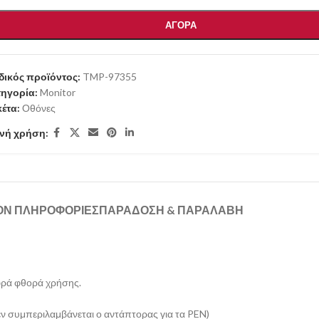
ΑΓΟΡΑ
ικός προϊόντος:
TMP-97355
ηγορία:
Monitor
κέτα:
Οθόνες
νή χρήση:
ΟΝ ΠΛΗΡΟΦΟΡΊΕΣ
ΠΑΡΑΔΟΣΗ & ΠΑΡΑΛΑΒΗ
αφρά φθορά χρήσης.
ν συμπεριλαμβάνεται ο αντάπτορας για τα PEN)