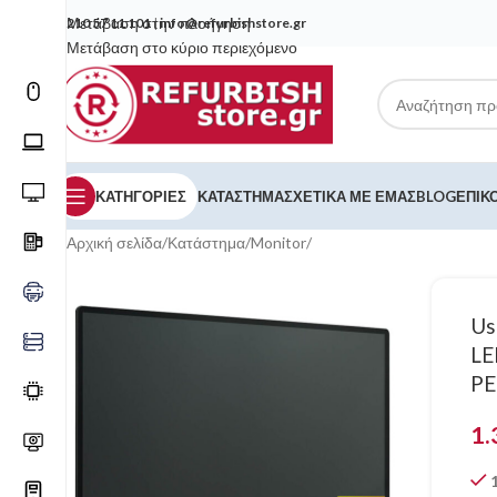
Μετάβαση στην πλοήγηση
210 57 11 101
|
info@refurbishstore.gr
Μετάβαση στο κύριο περιεχόμενο
ΚΑΤΗΓΟΡΙΕΣ
ΚΑΤΆΣΤΗΜΑ
ΣΧΕΤΙΚΆ ΜΕ ΕΜΆΣ
BLOG
ΕΠΙΚ
Αρχική σελίδα
/
Κατάστημα
/
Monitor
/
Us
LE
P
1.