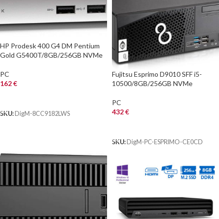
HP Prodesk 400 G4 DM Pentium
Gold G5400T/8GB/256GB NVMe
Fujitsu Esprimo D9010 SFF i5-
PC
10500/8GB/256GB NVMe
162
€
ΑΓΟΡΑ
PC
432
€
SKU:
DigM-8CC9182LWS
ΑΓΟΡΑ
SKU:
DigM-PC-ESPRIMO-CE0CD