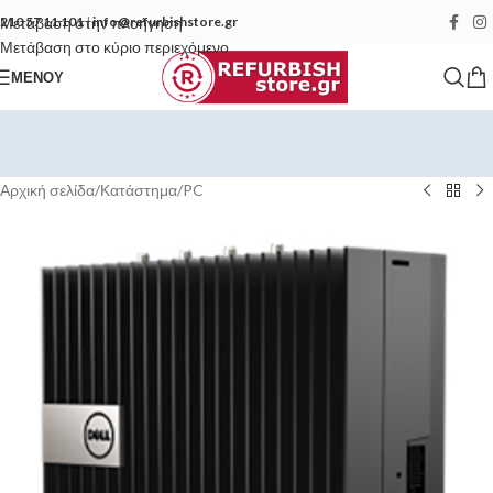
Μετάβαση στην πλοήγηση
210 57 11 101
|
info@refurbishstore.gr
Μετάβαση στο κύριο περιεχόμενο
ΜΕΝΟΎ
Αρχική σελίδα
/
Κατάστημα
/
PC