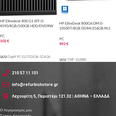
HP Elitedesk 800 G1 SFF i5-
HP EliteDesk 800G6 DM i5-
4590/8GB/500GB HDD/DVDRW
10500T/8GB DDR4/256GB M.2
SSD/No ODD/10P Grade A
PC
Refurbished PC
PC
102
€
492
€
ΑΓΟΡΑ
ΑΓΟΡΑ
SKU:
DigM-PC-ELITEDESK-5DA26
SKU:
TMP-102880
210 57.11.101
info@refurbishstore.gr
Λεχουρίτη 5, Περιστέρι 121.32 | ΑΘΗΝΑ – ΕΛΛΑΔΑ
Ο Λογαριασμός μου
Τρόποι Αποστολής