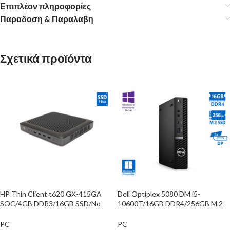
Επιπλέον πληροφορίες
Παραδοση & Παραλαβη
Σχετικά προϊόντα
HP Thin Client t620 GX-415GA
Dell Optiplex 5080 DM i5-
SOC/4GB DDR3/16GB SSD/No
10600T/16GB DDR4/256GB M.2
ODD/Grade A Refurbished PC
SSD/No ODD/10P Grade A
Refurbished PC
PC
PC