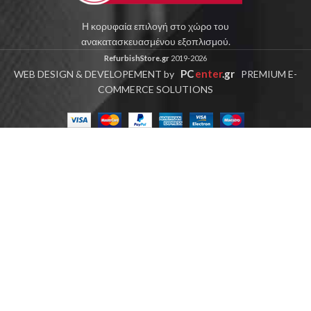
Η κορυφαία επιλογή στο χώρο του
ανακατασκευασμένου εξοπλισμού.
RefurbishStore.gr
2019-2026
PC
enter
.gr
WEB DESIGN & DEVELOPEMENT by
PREMIUM E-
COMMERCE SOLUTIONS