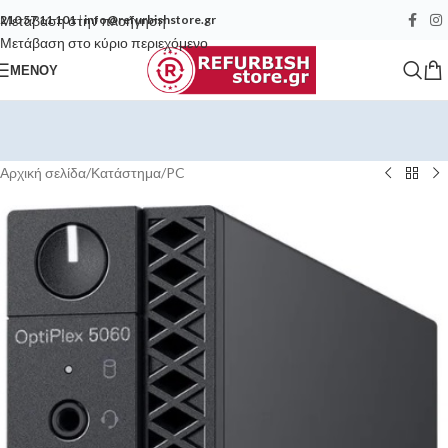
Μετάβαση στην πλοήγηση
210 57 11 101
|
info@refurbishstore.gr
Μετάβαση στο κύριο περιεχόμενο
ΜΕΝΟΎ
Αρχική σελίδα
/
Κατάστημα
/
PC