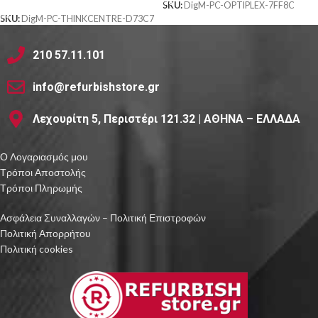
SKU:
DigM-PC-OPTIPLEX-7FF8C
SKU:
DigM-PC-THINKCENTRE-D73C7
210 57.11.101
info@refurbishstore.gr
Λεχουρίτη 5, Περιστέρι 121.32 | ΑΘΗΝΑ – ΕΛΛΑΔΑ
Ο Λογαριασμός μου
Τρόποι Αποστολής
Τρόποι Πληρωμής
Ασφάλεια Συναλλαγών – Πολιτική Επιστροφών
Πολιτική Απορρήτου
Πολιτική cookies