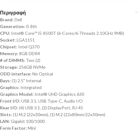
Περιγραφή
Brand:
Dell
Generation:
i5 8th
CPU:
Intel® Core™ i5-8500T (6-Cores/6-Threads 2.10GHz 9MB)
Socket:
LGA1151
Chipset:
Intel Q370
Memory:
8GB DDR4
# of DIMMS:
Two (2)
Storage:
256GB NVMe
ODD interface:
No Optical
Bays:
(1) 2.5" Internal
Graphics:
Integrated
Graphics Model:
Intel® UHD Graphics 630
Front I/O:
USB 3.1, USB Type-C, Audio I/O
Rear I/O:
(4) USB 3.1, (2) DisplayPort, RJ-45
Slots:
(1) M.2 (22x30mm), (1) M.2 (22x80mm/22x30mm)
LAN:
Gigabit 100/1000
Form Factor:
Mini