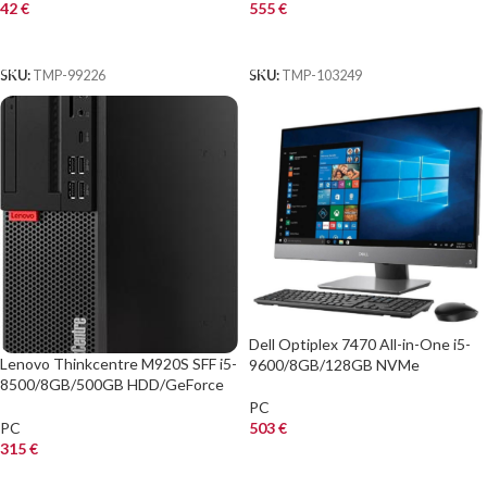
42
€
555
€
ΑΓΟΡΑ
ΑΓΟΡΑ
SKU:
TMP-99226
SKU:
TMP-103249
Dell Optiplex 7470 All-in-One i5-
Lenovo Thinkcentre M920S SFF i5-
9600/8GB/128GB NVMe
8500/8GB/500GB HDD/GeForce
GT 730 2GB
PC
PC
503
€
315
€
ΑΓΟΡΑ
ΑΓΟΡΑ