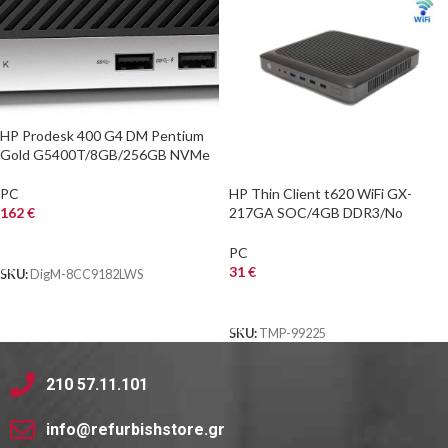
HP Prodesk 400 G4 DM Pentium
Gold G5400T/8GB/256GB NVMe
HP Thin Client t620 WiFi GX-
PC
217GA SOC/4GB DDR3/No
162
€
HDD/No ODD/Grade A
ΑΓΟΡΑ
Refurbished PC
PC
31
€
SKU:
DigM-8CC9182LWS
ΑΓΟΡΑ
SKU:
TMP-99225
210 57.11.101
info@refurbishstore.gr