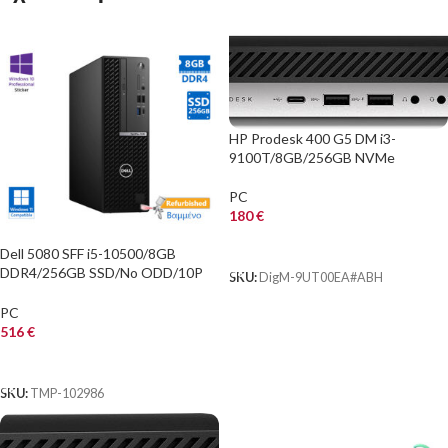
HP Prodesk 400 G5 DM i3-
9100T/8GB/256GB NVMe
PC
180
€
ΑΓΟΡΑ
Dell 5080 SFF i5-10500/8GB
DDR4/256GB SSD/No ODD/10P
SKU:
DigM-9UT00EA#ABH
Grade A+ Refurbished PC
PC
516
€
ΑΓΟΡΑ
SKU:
TMP-102986