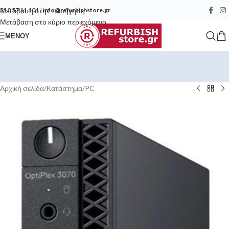
Μετάβαση στην πλοήγηση
210 57 11 101
|
info@refurbishstore.gr
Μετάβαση στο κύριο περιεχόμενο
ΜΕΝΟΎ
Αρχική σελίδα
/
Κατάστημα
/
PC