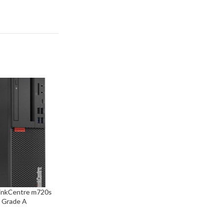
nkCentre m720s
d Grade A
0505, 8/256GB M.2,