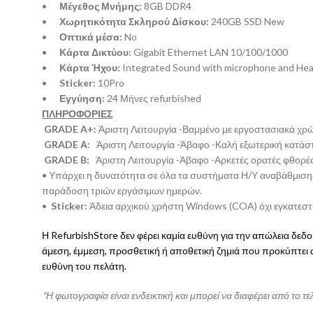
•
Μέγεθος Μνήμης:
8GB DDR4
•
Χωρητικότητα Σκληρού Δίσκου:
240GB SSD New
•
Οπτικά μέσα:
No
•
Κάρτα Δικτύου:
Gigabit Ethernet LAN 10/100/1000
•
Κάρτα Ήχου:
Integrated Sound with microphone and He
•
Sticker:
10Pro
•
Εγγύηση:
24 Μήνες refurbished
ΠΛΗΡΟΦΟΡΙΕΣ
GRADE A+:
Άριστη Λειτουργία -Βαμμένο με εργοστασιακά χρ
GRADE Α:
Άριστη Λειτουργία -Άβαφο -Καλή εξωτερική κατάσ
GRADE B:
Άριστη Λειτουργία -Άβαφο -Αρκετές ορατές φθορέ
• Υπάρχει η δυνατότητα σε όλα τα συστήματα Η/Υ αναβάθμισης
παράδοση τριών εργάσιμων ημερών.
•
Sticker:
Άδεια αρχικού χρήστη Windows (COA) όχι εγκατεσ
Η RefurbishStore δεν φέρει καμία ευθύνη για την απώλεια δε
άμεση, έμμεση, προσθετική ή αποθετική ζημιά που προκύπτει
ευθύνη του πελάτη.
*Η φωτογραφία είναι ενδεικτική και μπορεί να διαφέρει από το τε