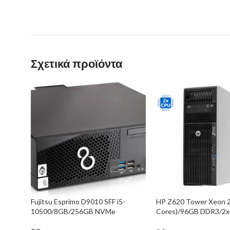
Σχετικά προϊόντα
Fujitsu Esprimo D9010 SFF i5-
HP Z620 Tower Xeon 2
10500/8GB/256GB NVMe
Cores)/96GB DDR3/2
SSD/Nvidia 1GB/DVD/