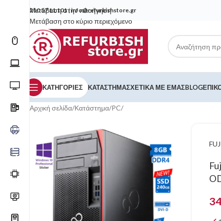
Μετάβαση στην πλοήγηση
210 57 11 101
|
info@refurbishstore.gr
Μετάβαση στο κύριο περιεχόμενο
ΚΑΤΗΓΟΡΙΕΣ
ΚΑΤΆΣΤΗΜΑ
ΣΧΕΤΙΚΆ ΜΕ ΕΜΆΣ
BLOG
ΕΠΙΚ
Αρχική σελίδα
/
Κατάστημα
/
PC
/
FUJ
Fu
OD
3