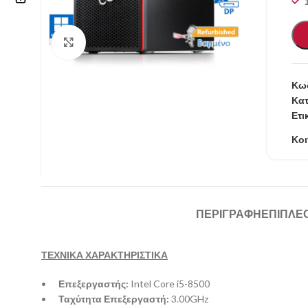
Επικοινωνία
Κάντε κλικ για μεγέθυνση
210 57.11.101
Κωδ
info@refurbishstore.gr
Κατ
Ετι
Λεχουρίτη 5, Περιστέρι 121.32 |
ΑΘΗΝΑ – ΕΛΛΑΔΑ
Κοι
ΠΕΡΙΓΡΑΦΉ
ΕΠΙΠΛΈ
ΤΕΧΝΙΚΑ ΧΑΡΑΚΤΗΡΙΣΤΙΚΑ
•
Επεξεργαστής:
Intel Core i5-8500
•
Ταχύτητα Επεξεργαστή:
3.00GHz