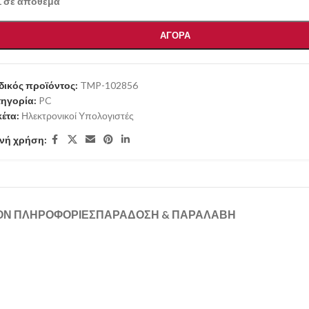
1 σε απόθεμα
ΑΓΟΡΑ
ικός προϊόντος:
TMP-102856
ηγορία:
PC
κέτα:
Ηλεκτρονικοί Υπολογιστές
νή χρήση:
ΟΝ ΠΛΗΡΟΦΟΡΊΕΣ
ΠΑΡΑΔΟΣΗ & ΠΑΡΑΛΑΒΗ