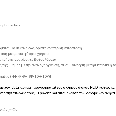
adphone Jack
ώματα -Πολύ καλή έως Άριστη εξωτερική κατάσταση
ταση με ορατές φθορές χρήσης
ς χρήσης γρατζουνιές βαθουλόματα
 της μνήμης με την ανάλογη χρέωση, σε συνεννόηση με την εταιρεία ή τ
τημένο (7H-7P-8H-8P-10H-10P)!
δομένων (data, αρχεία, προγράμματα) του σκληρού δίσκου HDD, καθώς και
 από την απώλειά τους. Η φύλαξη και αποθήκευση των δεδομένων ανήκει
λικό προϊόν.