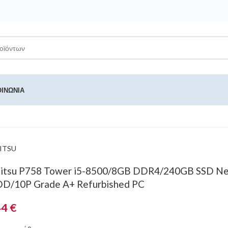
ΟΙΝΩΝΊΑ
ITSU
jitsu P758 Tower i5-8500/8GB DDR4/240GB SSD N
D/10P Grade A+ Refurbished PC
44
€