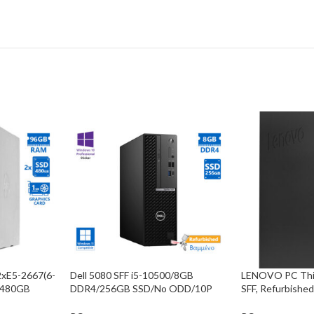
xE5-2667(6-
Dell 5080 SFF i5-10500/8GB
LENOVO PC Thi
x480GB
DDR4/256GB SSD/No ODD/10P
SFF, Refurbishe
7P Grade A
Grade A+ Refurbished PC
Repainted, i5-1