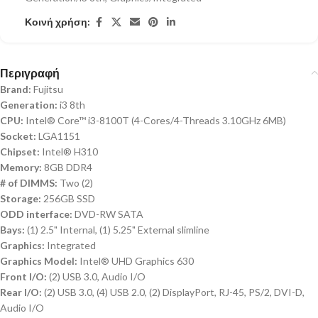
Κοινή χρήση:
Περιγραφή
Brand:
Fujitsu
Generation:
i3 8th
CPU:
Intel® Core™ i3-8100T (4-Cores/4-Threads 3.10GHz 6MB)
Socket:
LGA1151
Chipset:
Intel® H310
Memory:
8GB DDR4
# of DIMMS:
Two (2)
Storage:
256GB SSD
ODD interface:
DVD-RW SATA
Bays:
(1) 2.5" Internal, (1) 5.25" External slimline
Graphics:
Integrated
Graphics Model:
Intel® UHD Graphics 630
Front I/O:
(2) USB 3.0, Audio I/O
Rear I/O:
(2) USB 3.0, (4) USB 2.0, (2) DisplayPort, RJ-45, PS/2, DVI-D,
Audio I/O