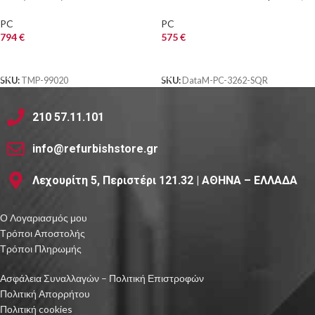
DDR3/2x480GB SSD/Nvidia
i5-10400T, 8/256GB M.2, WiFi,
1GB/DVD/7P Grade A
FreeDOS
PC
PC
Workstation Re
794
€
575
€
ΑΓΟΡΑ
ΑΓΟΡΑ
SKU:
TMP-99020
SKU:
DataM-PC-3262-SQR
210 57.11.101
info@refurbishstore.gr
Λεχουρίτη 5, Περιστέρι 121.32 | ΑΘΗΝΑ – ΕΛΛΑΔΑ
Ο Λογαριασμός μου
Τρόποι Αποστολής
Τρόποι Πληρωμής
Ασφάλεια Συναλλαγών – Πολιτική Επιστροφών
Πολιτική Απορρήτου
Πολιτική cookies