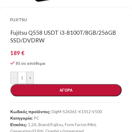
FUJITSU
Fujitsu Q558 USDT i3-8100T/8GB/256GB
SSD/DVDRW
189
€
85 σε απόθεμα
-
+
ΑΓΟΡΑ
Κωδικός προϊόντος:
DigM-S26361-K1012-V500
Κατηγορία:
PC
Ετικέτες:
1.2A
,
Brand/Fujitsu
,
Form Factor/Mini
,
Generation/i3 8th
,
Graphics/Integrated