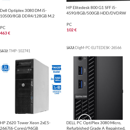
HP Elitedesk 800 G1 SFF i5-
Dell Optiplex 3080 DM i5-
4590/8GB/500GB HDD/DVDRW
10500/8GB DDR4/128GB M.2
SSD/No ODD/Grade A
PC
Refurbished PC
PC
102
€
463
€
ΑΓΟΡΑ
ΑΓΟΡΑ
SKU:
DigM-PC-ELITEDESK-26566
SKU:
TMP-102741
HP Z620 Tower Xeon 2xE5-
DELL PC OptiPlex 3080 Micro,
2667(6-Cores)/96GB
Refurbished Grade A Repainted,