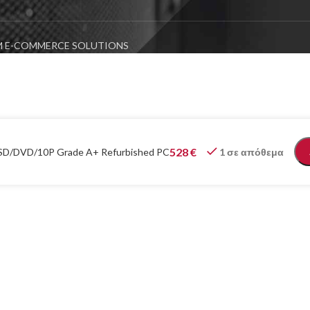
 E-COMMERCE SOLUTIONS
528
€
SD/DVD/10P Grade A+ Refurbished PC
1 σε απόθεμα