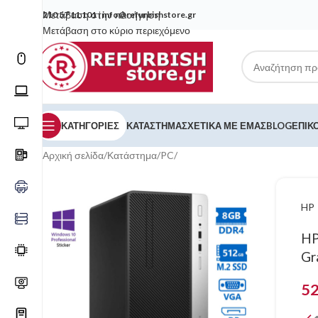
Μετάβαση στην πλοήγηση
210 57 11 101
|
info@refurbishstore.gr
Μετάβαση στο κύριο περιεχόμενο
ΚΑΤΗΓΟΡΙΕΣ
ΚΑΤΆΣΤΗΜΑ
ΣΧΕΤΙΚΆ ΜΕ ΕΜΆΣ
BLOG
ΕΠΙΚ
Αρχική σελίδα
/
Κατάστημα
/
PC
/
HP
HP
Gr
5