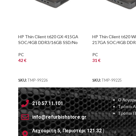
HP Thin Client t620 GX-415GA
HP Thin Client t620 Wi
SOC/4GB DDR3/16GB SSD/No
217GA SOC/4GB DDR
ODD/Grade A Refurbished PC
HDD/No ODD/Grade 
Refurbished PC
PC
PC
42
€
31
€
ΑΓΟΡΑ
ΑΓΟΡΑ
SKU:
TMP-99226
SKU:
TMP-99225
Ο Λογαρι
210 57.11.101
Τρόποι 
Τρόποι 
info@refurbishstore.gr
Λεχουρίτη 5, Περιστέρι 121.32 |