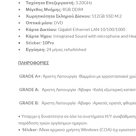
•
Ταχύτητα Επεξεργαστή:
3.20GHz
•
Μέγεθος Μνήμης:
8GB DDR4
•
Χωρητικότητα Σκληρού Δίσκου:
512GB SSD M.2
•
Οπτικά μέσα:
DVD
•
Κάρτα Δικτύου:
Gigabit Ethernet LAN 10/100/1000
•
Κάρτα Ήχου:
Integrated Sound with microphone and He
•
Sticker:
10Pro
•
Εγγύηση:
24 μήνες refurbished
ΠΛΗΡΟΦΟΡΙΕΣ
GRADE A+:
Άριστη Λειτουργία -Βαμμένο με εργοστασιακά χρ
GRADE Α:
Άριστη Λειτουργία -Άβαφο -Καλή εξωτερική κατάσ
GRADE B:
Άριστη Λειτουργία -Άβαφο -Αρκετές ορατές φθορέ
• Υπάρχει η δυνατότητα σε όλα τα συστήματα Η/Υ αναβάθμισης
παράδοση τριών εργάσιμων ημερών.
•
Sticker:
Άδεια αρχικού χρήστη Windows (COA) όχι εγκατεσ