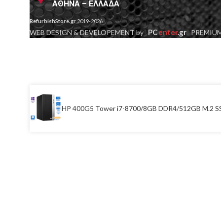
ΑΘΗΝΑ – ΕΛΛΑΔΑ
RefurbishStore.gr
2019-2026
PC
enter
.gr
WEB DESIGN & DEVELOPEMENT by
PREMIUM
HP 400G5 Tower i7-8700/8GB DDR4/512GB M.2 S