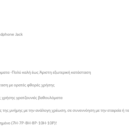
adphone Jack
ώματα -Πολύ καλή έως Άριστη εξωτερική κατάσταση
ταση με ορατές φθορές χρήσης
ς χρήσης γρατζουνιές βαθουλόματα
 της μνήμης με την ανάλογη χρέωση, σε συνεννόηση με την εταιρεία ή τ
τημένο (7H-7P-8H-8P-10H-10P)!