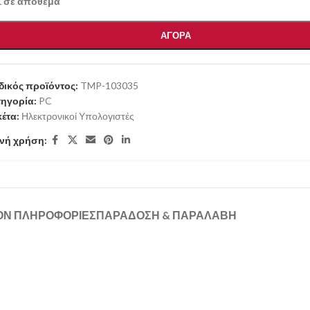
1 σε απόθεμα
ΑΓΟΡΑ
ικός προϊόντος:
TMP-103035
ηγορία:
PC
κέτα:
Ηλεκτρονικοί Υπολογιστές
νή χρήση:
ΟΝ ΠΛΗΡΟΦΟΡΊΕΣ
ΠΑΡΑΔΟΣΗ & ΠΑΡΑΛΑΒΗ