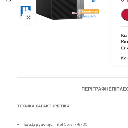
Επικοινωνία
Κάντε κλικ για μεγέθυνση
210 57.11.101
Κωδ
info@refurbishstore.gr
Κατ
Ετι
Λεχουρίτη 5, Περιστέρι 121.32 |
ΑΘΗΝΑ – ΕΛΛΑΔΑ
Κοι
ΠΕΡΙΓΡΑΦΉ
ΕΠΙΠΛΈ
ΤΕΧΝΙΚΑ ΧΑΡΑΚΤΗΡΙΣΤΙΚΑ
•
Επεξεργαστής:
Intel Core i7-8700