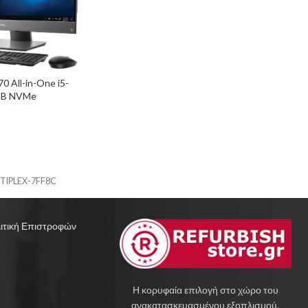
70 All-in-One i5-
GB NVMe
TIPLEX-7FF8C
ιτική Επιστροφών
Η κορυφαία επιλογή στο χώρο του
ανακατασκευασμένου εξοπλισμού.