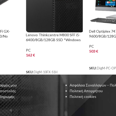
Fi GX-
Dell Optiplex 74
Lenovo Thinkcentre M800 SFF i5-
3/No
9600/8GB/128
6400/8GB/128GB SSD *Windows
A
10 Pro MAR*
PC
PC
503
€
162
€
ΑΓΟΡΑ
ΑΓΟΡΑ
SKU:
DigM-PC-OP
SKU:
DigM-10FX-S1H
ασμός μου
Ασφάλεια Συναλλαγών – Πολ
Αποστολής
Πολιτική Απορρήτου
Πληρωμής
Πολιτική cookies