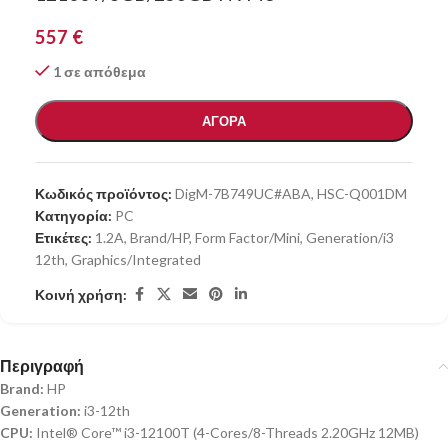
557
€
1 σε απόθεμα
ΑΓΟΡΑ
Κωδικός προϊόντος:
DigM-7B749UC#ABA, HSC-Q001DM
Κατηγορία:
PC
Ετικέτες:
1.2A
,
Brand/HP
,
Form Factor/Mini
,
Generation/i3
12th
,
Graphics/Integrated
Κοινή χρήση:
Περιγραφή
Brand:
HP
Generation:
i3-12th
CPU:
Intel® Core™ i3-12100T (4-Cores/8-Threads 2.20GHz 12MB)