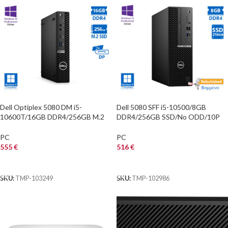
Dell Optiplex 5080 DM i5-
Dell 5080 SFF i5-10500/8GB
10600T/16GB DDR4/256GB M.2
DDR4/256GB SSD/No ODD/10P
SSD/No ODD/10P Grade A
Grade A+ Refurbished PC
Refurbished PC
PC
PC
555
€
516
€
ΑΓΟΡΑ
ΑΓΟΡΑ
SKU:
TMP-103249
SKU:
TMP-102986