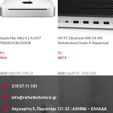
Apple Mac Mini 4.1 A1347
HP PC EliteDesk 800 G4 SFF,
P8600/2GB/320GB
Refurbished Grade A Repainted,
HDD/DVDRW/GeForce 320M
i5-8500, 16/240GB M.2, FreeDOS
PC
PC
90
€
487
€
ΑΓΟΡΑ
ΑΓΟΡΑ
SKU:
DigM-MC270LL/A
SKU:
DataM-PC-3330-SQR
210 57.11.101
info@refurbishstore.gr
Λεχουρίτη 5, Περιστέρι 121.32 | ΑΘΗΝΑ – ΕΛΛΑΔΑ