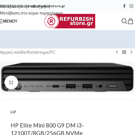
Μετάβαση στην πλοήγηση
210 57 11 101
|
info@refurbishstore.gr
Μετάβαση στο κύριο περιεχόμενο
ΜΕΝΟΎ
Αρχική σελίδα
/
Κατάστημα
/
PC
Κάντε κλικ για μεγέθυνση
HP
HP Elite Mini 800 G9 DM i3-
12100T/8GB/256GB NVMe