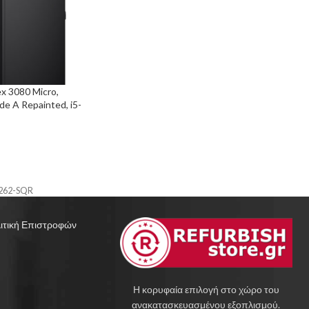
x 3080 Micro,
de A Repainted, i5-
 M.2, WiFi,
262-SQR
ιτική Επιστροφών
Η κορυφαία επιλογή στο χώρο του
ανακατασκευασμένου εξοπλισμού.