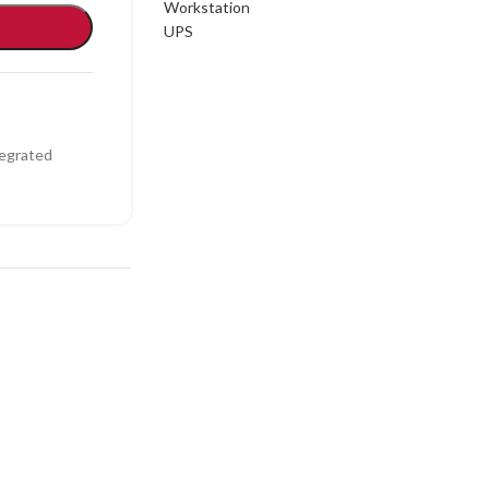
Workstation
UPS
egrated