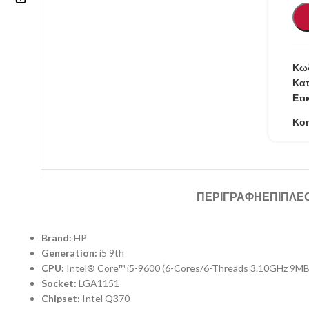
Επικοινωνία
210 57.11.101
Κωδ
Κατ
info@refurbishstore.gr
Ετι
Λεχουρίτη 5, Περιστέρι 121.32 |
Κοι
ΑΘΗΝΑ – ΕΛΛΑΔΑ
ΠΕΡΙΓΡΑΦΉ
ΕΠΙΠΛΈ
Brand:
HP
Generation:
i5 9th
CPU:
Intel® Core™ i5-9600 (6-Cores/6-Threads 3.10GHz 9MB
Socket:
LGA1151
Chipset:
Intel Q370