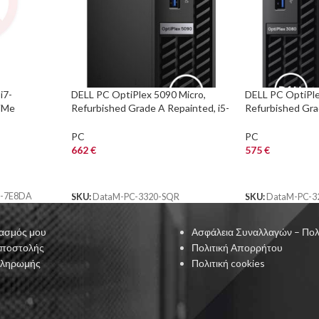
i7-
DELL PC OptiPlex 5090 Micro,
DELL PC OptiPle
VMe
Refurbished Grade A Repainted, i5-
Refurbished Gra
11400T, 8/256GB NVME, WiFi,
10400T, 8/256GB
FreeDOS
FreeDOS
PC
PC
662
€
575
€
ΑΓΟΡΑ
ΑΓΟΡΑ
X-7E8DA
SKU:
DataM-PC-3320-SQR
SKU:
DataM-PC-3
ασμός μου
Ασφάλεια Συναλλαγών – Πολ
Αποστολής
Πολιτική Απορρήτου
Πληρωμής
Πολιτική cookies