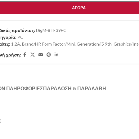
ΑΓΟΡΑ
ικός προϊόντος:
DigM-8TE39EC
ηγορία:
PC
κέτες:
1.2A
,
Brand/HP
,
Form Factor/Mini
,
Generation/i5 9th
,
Graphics/Int
νή χρήση:
ΟΝ ΠΛΗΡΟΦΟΡΊΕΣ
ΠΑΡΑΔΟΣΗ & ΠΑΡΑΛΑΒΗ
)