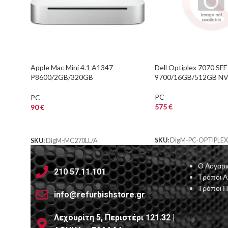
Apple Mac Mini 4.1 A1347
Dell Optiplex 7070 SFF 
P8600/2GB/320GB
9700/16GB/512GB N
HDD/DVDRW/GeForce 320M
PC
PC
575
€
90
€
ΑΓΟΡΑ
ΑΓΟΡΑ
SKU:
DigM-PC-OPTIPLE
SKU:
DigM-MC270LL/A
Ο Λογαρι
210 57.11.101
Τρόποι 
Τρόποι 
info@refurbishstore.gr
Λεχουρίτη 5, Περιστέρι 121.32 |