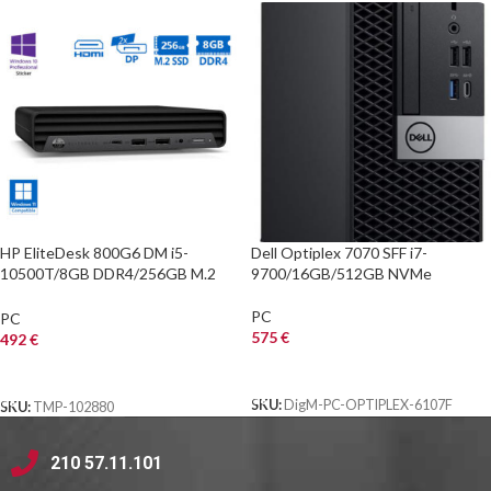
HP EliteDesk 800G6 DM i5-
Dell Optiplex 7070 SFF i7-
10500T/8GB DDR4/256GB M.2
9700/16GB/512GB NVMe
SSD/No ODD/10P Grade A
Refurbished PC
PC
PC
575
€
492
€
ΑΓΟΡΑ
ΑΓΟΡΑ
SKU:
DigM-PC-OPTIPLEX-6107F
SKU:
TMP-102880
210 57.11.101