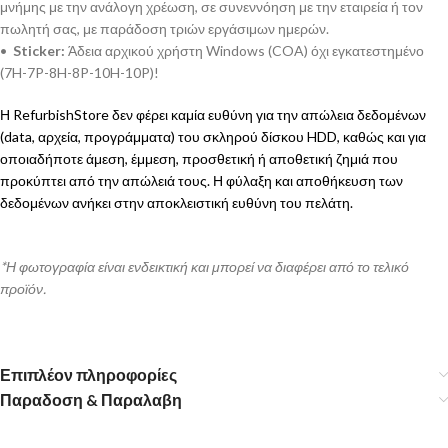
μνήμης με την ανάλογη χρέωση, σε συνεννόηση με την εταιρεία ή τον
πωλητή σας, με παράδοση τριών εργάσιμων ημερών.
•
Sticker:
Άδεια αρχικού χρήστη Windows (COA) όχι εγκατεστημένο
(7H-7P-8H-8P-10H-10P)!
Η RefurbishStore δεν φέρει καμία ευθύνη για την απώλεια δεδομένων
(data, αρχεία, προγράμματα) του σκληρού δίσκου HDD, καθώς και για
οποιαδήποτε άμεση, έμμεση, προσθετική ή αποθετική ζημιά που
προκύπτει από την απώλειά τους. Η φύλαξη και αποθήκευση των
δεδομένων ανήκει στην αποκλειστική ευθύνη του πελάτη.
*Η φωτογραφία είναι ενδεικτική και μπορεί να διαφέρει από το τελικό
προϊόν.
Επιπλέον πληροφορίες
Παραδοση & Παραλαβη