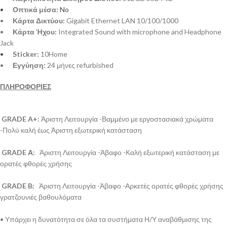
•
Οπτικά μέσα:
No
•
Κάρτα Δικτύου:
Gigabit Ethernet LAN 10/100/1000
•
Κάρτα Ήχου:
Integrated Sound with microphone and Headphone
Jack
•
Sticker:
10Home
•
Εγγύηση:
24 μήνες refurbished
ΠΛΗΡΟΦΟΡΙΕΣ
GRADE A+:
Άριστη Λειτουργία -Βαμμένο με εργοστασιακά χρώματα
-Πολύ καλή έως Άριστη εξωτερική κατάσταση
GRADE Α:
Άριστη Λειτουργία -Άβαφο -Καλή εξωτερική κατάσταση με
ορατές φθορές χρήσης
GRADE B:
Άριστη Λειτουργία -Άβαφο -Αρκετές ορατές φθορές χρήσης
γρατζουνιές βαθουλόματα
• Υπάρχει η δυνατότητα σε όλα τα συστήματα Η/Υ αναβάθμισης της