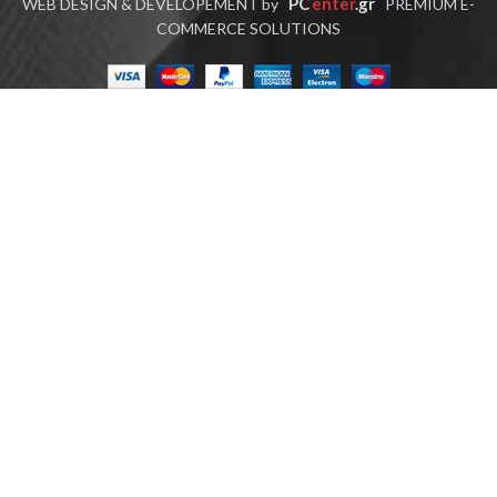
PC
enter
.gr
WEB DESIGN & DEVELOPEMENT by
PREMIUM E-
COMMERCE SOLUTIONS