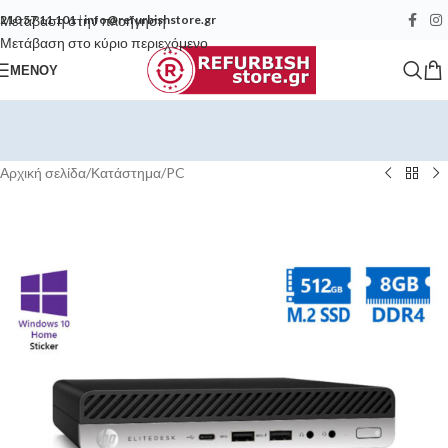
Μετάβαση στην πλοήγηση
210 57 11 101
|
info@refurbishstore.gr
Μετάβαση στο κύριο περιεχόμενο
ΜΕΝΟΎ
Αρχική σελίδα
/
Κατάστημα
/
PC