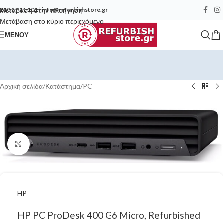
Μετάβαση στην πλοήγηση
210 57 11 101
|
info@refurbishstore.gr
Μετάβαση στο κύριο περιεχόμενο
ΜΕΝΟΎ
Αρχική σελίδα
/
Κατάστημα
/
PC
Κάντε κλικ για μεγέθυνση
HP
HP PC ProDesk 400 G6 Micro, Refurbished