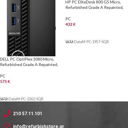
HP PC EliteDesk 800 G5 Micro,
Refurbished Grade A Repainted,
i5-9500, 8/256GB M.2, FreeDOS
PC
432
€
ΑΓΟΡΑ
SKU:
DataM-PC-1957-SQR
DELL PC OptiPlex 3080 Micro,
Refurbished Grade A Repainted,
i5-10400T, 8/256GB M.2, WiFi,
FreeDOS
PC
575
€
ΑΓΟΡΑ
SKU:
DataM-PC-3262-SQR
210 57.11.101
info@refurbishstore.gr