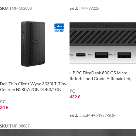
SKU:
TMP-102880
SKU:
TMP-99225
HP PC EliteDesk 800 G5 Micro,
Refurbished Grade A Repainted,
Dell Thin Client Wyse 3030LT Tiny
i5-9500, 8/256GB M.2, FreeDOS
Celeron N2807/2GB DDR3/4GB
PC
MMC SSD/No ODD/Grade A
432
€
Refurbished PC
PC
ΑΓΟΡΑ
34
€
SKU:
DataM-PC-1957-SQR
ΑΓΟΡΑ
SKU:
TMP-98007