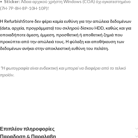
•
Sticker:
Άδεια αρχικού χρήστη Windows (COA) όχι εγκατεστημένο
(7H-7P-8H-8P-10H-10P)!
Η RefurbishStore δεν φέρει καμία ευθύνη για την απώλεια δεδομένων
(data, αρχεία, προγράμματα) του σκληρού δίσκου HDD, καθώς και για
οποιαδήποτε άμεση, έμμεση, προσθετική ή αποθετική ζημιά που
προκύπτει από την απώλειά τους. Η φύλαξη και αποθήκευση των
δεδομένων ανήκει στην αποκλειστική ευθύνη του πελάτη.
*Η φωτογραφία είναι ενδεικτική και μπορεί να διαφέρει από το τελικό
προϊόν.
Επιπλέον πληροφορίες
Παραδοση & Παραλαβη