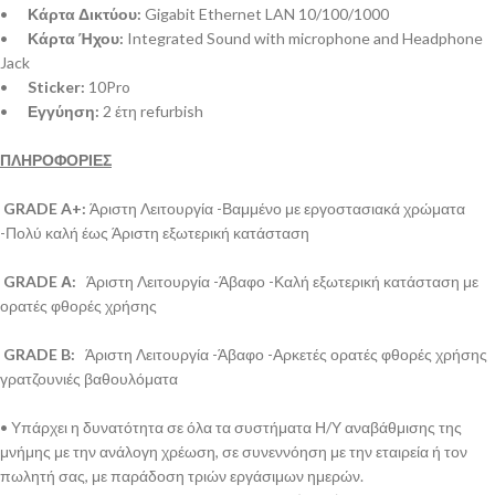
•
Κάρτα Δικτύου:
Gigabit Ethernet LAN 10/100/1000
•
Κάρτα Ήχου:
Integrated Sound with microphone and Headphone
Jack
•
Sticker:
10Pro
•
Εγγύηση:
2 έτη refurbish
ΠΛΗΡΟΦΟΡΙΕΣ
GRADE A+:
Άριστη Λειτουργία -Βαμμένο με εργοστασιακά χρώματα
-Πολύ καλή έως Άριστη εξωτερική κατάσταση
GRADE Α:
Άριστη Λειτουργία -Άβαφο -Καλή εξωτερική κατάσταση με
ορατές φθορές χρήσης
GRADE B:
Άριστη Λειτουργία -Άβαφο -Αρκετές ορατές φθορές χρήσης
γρατζουνιές βαθουλόματα
• Υπάρχει η δυνατότητα σε όλα τα συστήματα Η/Υ αναβάθμισης της
μνήμης με την ανάλογη χρέωση, σε συνεννόηση με την εταιρεία ή τον
πωλητή σας, με παράδοση τριών εργάσιμων ημερών.