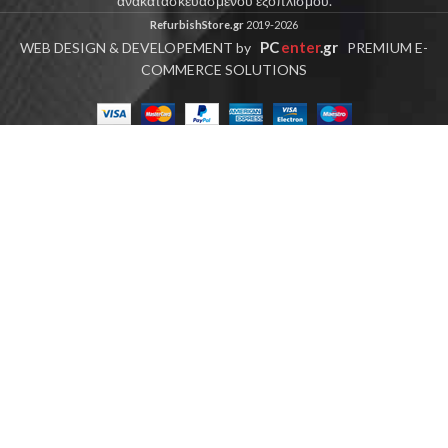
ανακατασκευασμένου εξοπλισμού.
RefurbishStore.gr
2019-2026
PC
enter
.gr
WEB DESIGN & DEVELOPEMENT by
PREMIUM E-
COMMERCE SOLUTIONS