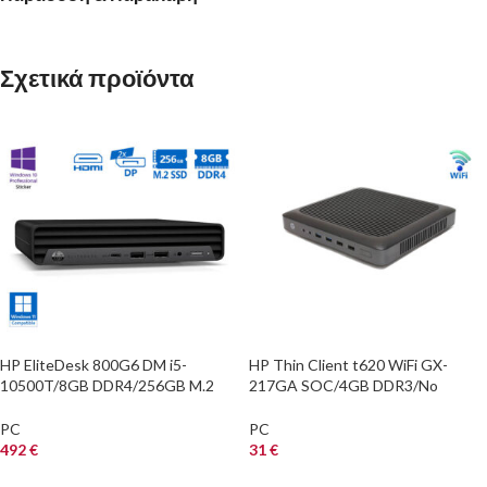
Σχετικά προϊόντα
HP EliteDesk 800G6 DM i5-
HP Thin Client t620 WiFi GX-
10500T/8GB DDR4/256GB M.2
217GA SOC/4GB DDR3/No
SSD/No ODD/10P Grade A
HDD/No ODD/Grade A
Refurbished PC
Refurbished PC
PC
PC
492
€
31
€
ΑΓΟΡΑ
ΑΓΟΡΑ