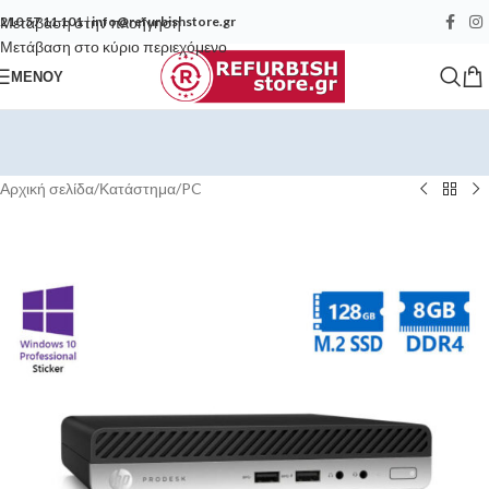
Μετάβαση στην πλοήγηση
210 57 11 101
|
info@refurbishstore.gr
Μετάβαση στο κύριο περιεχόμενο
ΜΕΝΟΎ
Αρχική σελίδα
/
Κατάστημα
/
PC