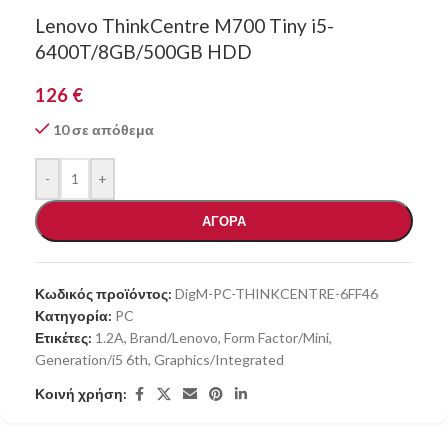
Lenovo ThinkCentre M700 Tiny i5-
6400T/8GB/500GB HDD
126
€
10 σε απόθεμα
-
+
ΑΓΟΡΑ
Κωδικός προϊόντος:
DigM-PC-THINKCENTRE-6FF46
Κατηγορία:
PC
Ετικέτες:
1.2A
,
Brand/Lenovo
,
Form Factor/Mini
,
Generation/i5 6th
,
Graphics/Integrated
Κοινή χρήση: