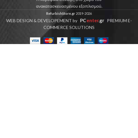
ανακατασκευασμένου εξοπλισμού.
RefurbishStore.gr
2019-2026
PC
enter
.gr
WEB DESIGN & DEVELOPEMENT by
PREMIUM E-
COMMERCE SOLUTIONS