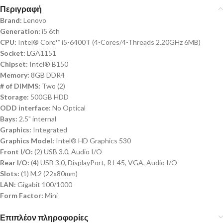
Περιγραφή
Brand:
Lenovo
Generation:
i5 6th
CPU:
Intel® Core™ i5-6400T (4-Cores/4-Threads 2.20GHz 6MB)
Socket:
LGA1151
Chipset:
Intel® B150
Memory:
8GB DDR4
# of DIMMS:
Two (2)
Storage:
500GB HDD
ODD interface:
No Optical
Bays:
2.5" internal
Graphics:
Integrated
Graphics Model:
Intel® HD Graphics 530
Front I/O:
(2) USB 3.0, Audio I/O
Rear I/O:
(4) USB 3.0, DisplayPort, RJ-45, VGA, Audio I/O
Slots:
(1) M.2 (22x80mm)
LAN:
Gigabit 100/1000
Form Factor:
Mini
Επιπλέον πληροφορίες