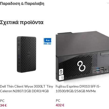
Παραδοση & Παραλαβη
Σχετικά προϊόντα
Dell Thin Client Wyse 3030LT Tiny
Fujitsu Esprimo D9010 SFF i5-
Celeron N2807/2GB DDR3/4GB
10500/8GB/256GB NVMe
MMC SSD/No ODD/Grade A
Refurbished PC
PC
PC
432
€
34
€