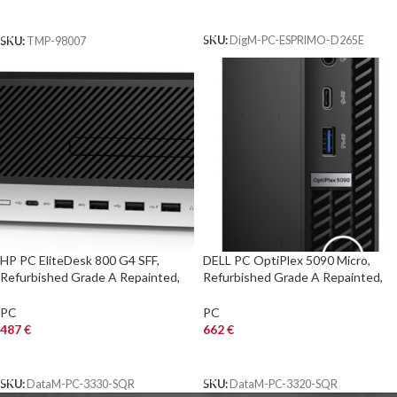
ΑΓΟΡΑ
ΑΓΟΡΑ
SKU:
DigM-PC-ESPRIMO-D265E
SKU:
TMP-98007
HP PC EliteDesk 800 G4 SFF,
DELL PC OptiPlex 5090 Micro,
Refurbished Grade A Repainted,
Refurbished Grade A Repainted,
i5-8500, 16/240GB M.2, FreeDOS
i5-11400T, 8/256GB NVME, WiFi,
FreeDOS
PC
PC
487
€
662
€
ΑΓΟΡΑ
ΑΓΟΡΑ
SKU:
DataM-PC-3330-SQR
SKU:
DataM-PC-3320-SQR