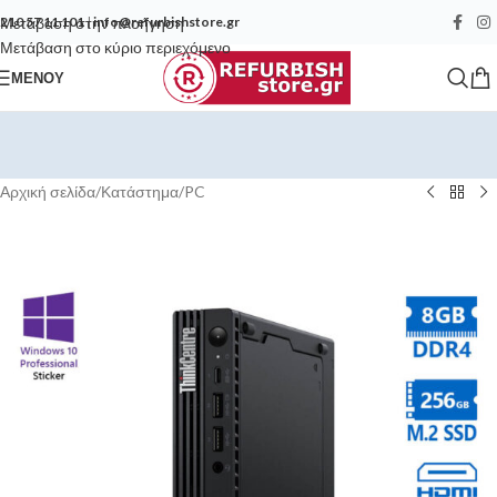
Μετάβαση στην πλοήγηση
210 57 11 101
|
info@refurbishstore.gr
Μετάβαση στο κύριο περιεχόμενο
ΜΕΝΟΎ
Αρχική σελίδα
/
Κατάστημα
/
PC