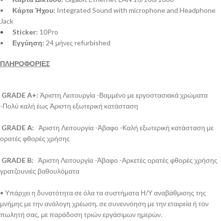
•
Κάρτα Ήχου:
Integrated Sound with microphone and Headphone
Jack
•
Sticker:
10Pro
•
Εγγύηση:
24 μήνες refurbished
ΠΛΗΡΟΦΟΡΙΕΣ
GRADE A+:
Άριστη Λειτουργία -Βαμμένο με εργοστασιακά χρώματα
-Πολύ καλή έως Άριστη εξωτερική κατάσταση
GRADE Α:
Άριστη Λειτουργία -Άβαφο -Καλή εξωτερική κατάσταση με
ορατές φθορές χρήσης
GRADE B:
Άριστη Λειτουργία -Άβαφο -Αρκετές ορατές φθορές χρήσης
γρατζουνιές βαθουλόματα
• Υπάρχει η δυνατότητα σε όλα τα συστήματα Η/Υ αναβάθμισης της
μνήμης με την ανάλογη χρέωση, σε συνεννόηση με την εταιρεία ή τον
πωλητή σας, με παράδοση τριών εργάσιμων ημερών.