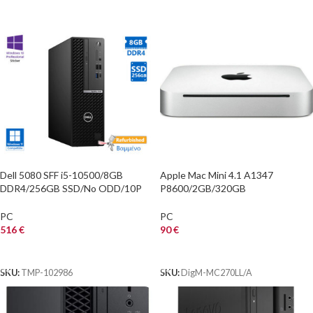
Dell 5080 SFF i5-10500/8GB
Apple Mac Mini 4.1 A1347
DDR4/256GB SSD/No ODD/10P
P8600/2GB/320GB
Grade A+ Refurbished PC
HDD/DVDRW/GeForce 320M
PC
PC
516
€
90
€
ΑΓΟΡΑ
ΑΓΟΡΑ
SKU:
TMP-102986
SKU:
DigM-MC270LL/A