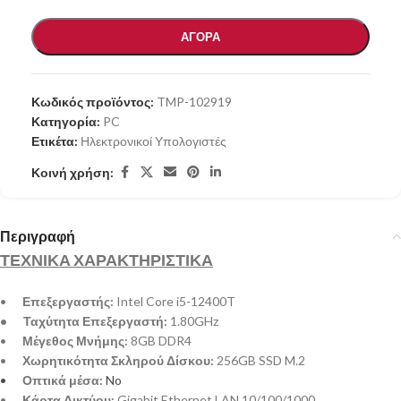
ΑΓΟΡΑ
Κωδικός προϊόντος:
TMP-102919
Κατηγορία:
PC
Ετικέτα:
Ηλεκτρονικοί Υπολογιστές
Κοινή χρήση:
Περιγραφή
ΤΕΧΝΙΚΑ ΧΑΡΑΚΤΗΡΙΣΤΙΚΑ
•
Επεξεργαστής:
Intel Core i5-12400T
• Ταχύτητα Επεξεργαστή:
1.80GHz
•
Μέγεθος Μνήμης:
8GB DDR4
•
Χωρητικότητα Σκληρού Δίσκου:
256GB SSD M.2
•
Οπτικά μέσα:
No
•
Κάρτα Δικτύου:
Gigabit Ethernet LAN 10/100/1000