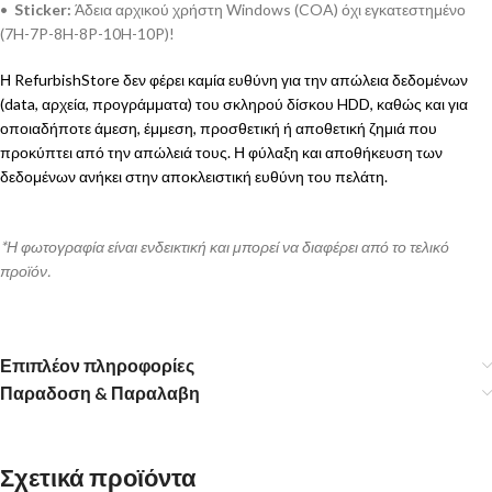
•
Sticker:
Άδεια αρχικού χρήστη Windows (COA) όχι εγκατεστημένο
(7H-7P-8H-8P-10H-10P)!
Η RefurbishStore δεν φέρει καμία ευθύνη για την απώλεια δεδομένων
(data, αρχεία, προγράμματα) του σκληρού δίσκου HDD, καθώς και για
οποιαδήποτε άμεση, έμμεση, προσθετική ή αποθετική ζημιά που
προκύπτει από την απώλειά τους. Η φύλαξη και αποθήκευση των
δεδομένων ανήκει στην αποκλειστική ευθύνη του πελάτη.
*Η φωτογραφία είναι ενδεικτική και μπορεί να διαφέρει από το τελικό
προϊόν.
Επιπλέον πληροφορίες
Παραδοση & Παραλαβη
Σχετικά προϊόντα