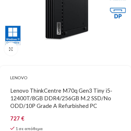
Κάντε κλικ για μεγέθυνση
LENOVO
Lenovo ThinkCentre M70q Gen3 Tiny i5-
12400T/8GB DDR4/256GB M.2 SSD/No
ODD/10P Grade A Refurbished PC
727
€
1 σε απόθεμα