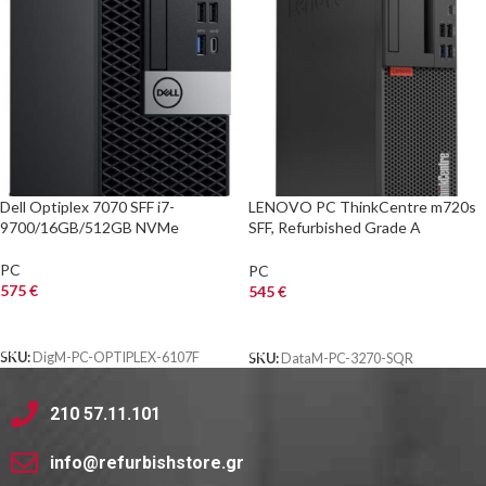
Dell Optiplex 7070 SFF i7-
LENOVO PC ThinkCentre m720s
9700/16GB/512GB NVMe
SFF, Refurbished Grade A
Repainted, i5-10505, 8/256GB M.2,
DVD, FreeDOS
PC
PC
575
€
545
€
ΑΓΟΡΑ
ΑΓΟΡΑ
SKU:
DigM-PC-OPTIPLEX-6107F
SKU:
DataM-PC-3270-SQR
210 57.11.101
info@refurbishstore.gr