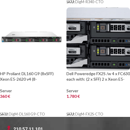
SKU:
DigM-R340-CTO
HP Proliant DL160 G9 (8xSFF)
Dell Poweredge FX2S /w 4 x FC630
Xeon E5-2620 v4 (8-
each with: (2 x SFF) 2 x Xeon E5-
Cores)/32GB/P440/No Rails
2680v4/32GB/Perc H730/No Rails
Server
Server
360
€
1.780
€
ΑΓΟΡΑ
ΑΓΟΡΑ
SKU:
DigM-DL160 G9-CTO
SKU:
DigM-FX2S-CTO
210 57.11.101