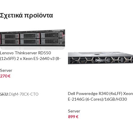
Σχετικά προϊόντα
Lenovo Thinkserver RD550
(12xSFF) 2 x Xeon E5-2640 v3 (8-
Cores)/32GB/R720IX/No Rails
Server
270
€
ΑΓΟΡΑ
Dell Poweredge R340 (4xLFF) Xeon
SKU:
DigM-70CX-CTO
E-2146G (6-Cores)/16GB/H330
12GB
Server
899
€
ΑΓΟΡΑ