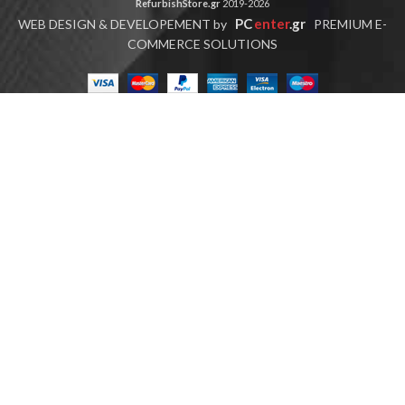
RefurbishStore.gr
2019-2026
PC
enter
.gr
WEB DESIGN & DEVELOPEMENT by
PREMIUM E-
COMMERCE SOLUTIONS