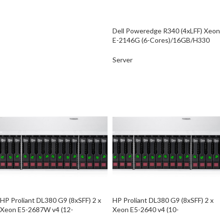
ΑΓΟΡΑ
Dell Poweredge R340 (4xLFF) Xeon
E-2146G (6-Cores)/16GB/H330
12GB
Server
ΑΓΟΡΑ
HP Proliant DL380 G9 (8xSFF) 2 x
HP Proliant DL380 G9 (8xSFF) 2 x
Xeon E5-2687W v4 (12-
Xeon E5-2640 v4 (10-
Cores)/32GB/P440AR/2x500W/N
Cores)/32GB/P440AR/2x500W/N