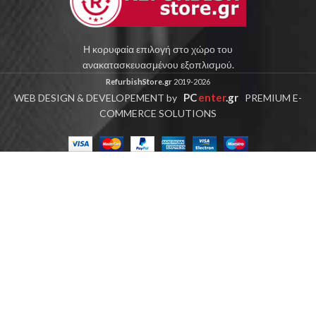
Η κορυφαία επιλογή στο χώρο του
ανακατασκευασμένου εξοπλισμού.
RefurbishStore.gr
2019-2026
PC
enter
.gr
WEB DESIGN & DEVELOPEMENT by
PREMIUM E-
COMMERCE SOLUTIONS