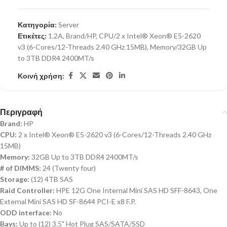
Κατηγορία:
Server
Ετικέτες:
1.2A
,
Brand/HP
,
CPU/2 x Intel® Xeon® E5-2620
v3 (6-Cores/12-Threads 2.40 GHz 15MB)
,
Memory/32GB Up
to 3TB DDR4 2400MT/s
Κοινή χρήση:
Περιγραφή
Brand:
HP
CPU:
2 x Intel® Xeon® E5-2620 v3 (6-Cores/12-Threads 2.40 GHz
15MB)
Memory:
32GB Up to 3TB DDR4 2400MT/s
# of DIMMS:
24 (Twenty four)
Storage:
(12) 4TB SAS
Raid Controller:
HPE 12G One Internal Mini SAS HD SFF-8643, One
External Mini SAS HD SF-8644 PCI-E x8 F.P.
ODD interface:
No
Bays:
Up to (12) 3.5" Hot Plug SAS/SATA/SSD