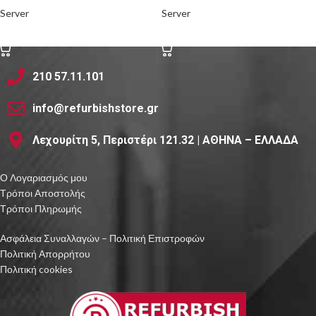
o Rails
o Rails
Server
Server
ΑΓΟΡΑ
ΑΓΟΡΑ
210 57.11.101
info@refurbishstore.gr
Λεχουρίτη 5, Περιστέρι 121.32 | ΑΘΗΝΑ – ΕΛΛΑΔΑ
Ο Λογαριασμός μου
Τρόποι Αποστολής
Τρόποι Πληρωμής
Ασφάλεια Συναλλαγών – Πολιτική Επιστροφών
Πολιτική Απορρήτου
Πολιτική cookies