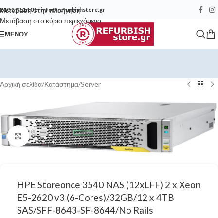
Μετάβαση στην πλοήγηση
210 57 11 101
|
info@refurbishstore.gr
Μετάβαση στο κύριο περιεχόμενο
ΜΕΝΟΎ
Αρχική σελίδα
/
Κατάστημα
/
Server
Κάντε κλικ για μεγέθυνση
HPE Storeonce 3540 NAS (12xLFF) 2 x Xeon
E5-2620 v3 (6-Cores)/32GB/12 x 4TB
SAS/SFF-8643-SF-8644/No Rails