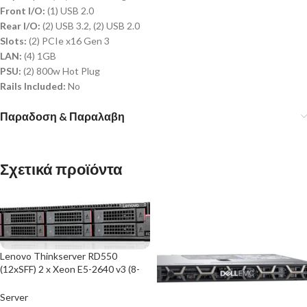
Front I/O:
(1) USB 2.0
Rear I/O:
(2) USB 3.2, (2) USB 2.0
Slots:
(2) PCIe x16 Gen 3
LAN:
(4) 1GB
PSU:
(2) 800w Hot Plug
Rails Included:
No
Παραδοση & Παραλαβη
Σχετικά προϊόντα
Lenovo Thinkserver RD550
(12xSFF) 2 x Xeon E5-2640 v3 (8-
Cores)/32GB/R720IX/No Rails
Server