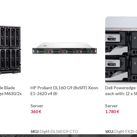
e Blade
HP Proliant DL160 G9 (8xSFF) Xeon
Dell Poweredge 
dge M630/2x
E5-2620 v4 (8-
each with: (2 x S
Cores)/32GB/P440/No Rails
2680v4/32GB/Pe
Server
Server
360
€
1.780
€
ΑΓΟΡΑ
ΑΓΟΡΑ
O
SKU:
DigM-DL160 G9-CTO
SKU:
DigM-FX2S