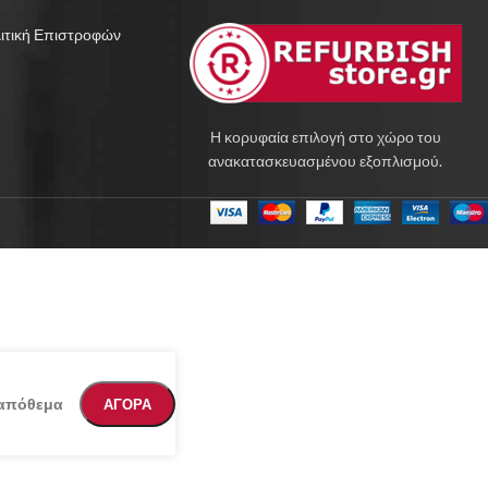
ιτική Επιστροφών
Η κορυφαία επιλογή στο χώρο του
ανακατασκευασμένου εξοπλισμού.
 απόθεμα
ΑΓΟΡΑ