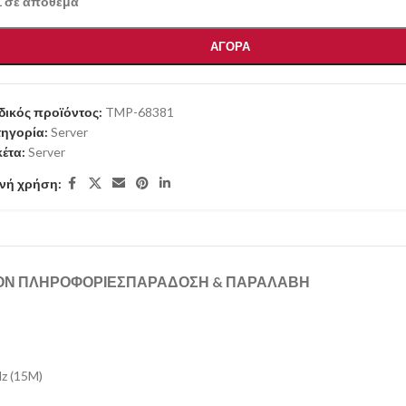
1 σε απόθεμα
ΑΓΟΡΑ
ικός προϊόντος:
TMP-68381
ηγορία:
Server
κέτα:
Server
νή χρήση:
ΟΝ ΠΛΗΡΟΦΟΡΊΕΣ
ΠΑΡΑΔΟΣΗ & ΠΑΡΑΛΑΒΗ
z (15M)