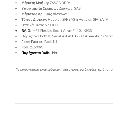
•
Μέγιστη Μνήμη:
768GB DDR4
•
Υποστήριξη Σκληρών Δίσκων:
SAS
•
Μέγιστος Αριθμός Δίσκων:
8
•
Τύπος Δίσκων:
Hot plug SFF SAS ή Hot plug SFF SATA
•
Οπτικά μέσα:
No ODD
•
RAID
:
HPE Flexible Smart Array P440ar/2GB
•
Θύρες:
5x USB3.0, Serial, 4xLAN, 1x iLO 4 remote, 1xMicro 
•
Form Factor:
Rack 1U
•
PSU:
2x500W
•
Π
αρέχονται
Rails :
Ναι
*Η φωτογραφία είναι ενδεικτική και μπορεί να διαφέρει από το τε