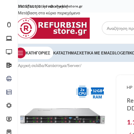
Μετάβαση στην πλοήγηση
210 57 11 101
|
info@refurbishstore.gr
Μετάβαση στο κύριο περιεχόμενο
ΚΑΤΗΓΟΡΙΕΣ
ΚΑΤΆΣΤΗΜΑ
ΣΧΕΤΙΚΆ ΜΕ ΕΜΆΣ
BLOG
ΕΠΙΚ
Αρχική σελίδα
/
Κατάστημα
/
Server
/
HP
Re
DD
1.