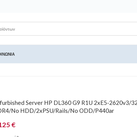
ΟΙΝΩΝΊΑ
furbished Server HP DL360 G9 R1U 2xE5-2620v3/3
R4/No HDD/2xPSU/Rails/No ODD/P440ar
125
€