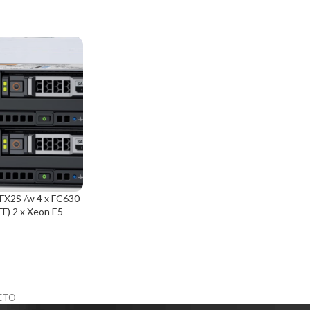
FX2S /w 4 x FC630
FF) 2 x Xeon E5-
rc H730/No Rails
-CTO