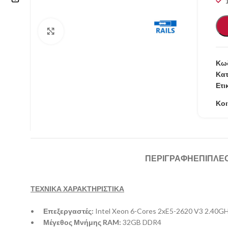
Επικοινωνία
Κάντε κλικ για μεγέθυνση
210 57.11.101
Κωδ
info@refurbishstore.gr
Κατ
Ετι
Λεχουρίτη 5, Περιστέρι 121.32 |
ΑΘΗΝΑ – ΕΛΛΑΔΑ
Κοι
ΠΕΡΙΓΡΑΦΉ
ΕΠΙΠΛΈ
ΤΕΧΝΙΚΑ ΧΑΡΑΚΤΗΡΙΣΤΙΚΑ
•
Επεξεργαστές:
Intel Xeon 6-Cores 2xE5-2620 V3 2.40GH
•
Μέγεθος Μνήμης RAM:
32GB DDR4