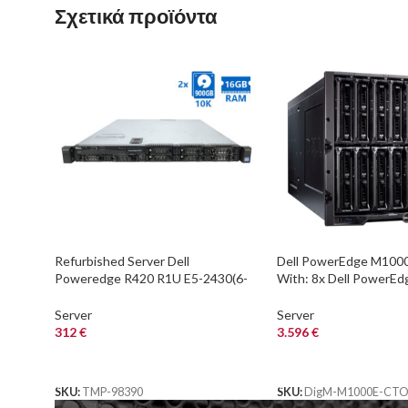
Σχετικά προϊόντα
Refurbished Server Dell
Dell PowerEdge M1000
Poweredge R420 R1U E5-2430(6-
With: 8x Dell PowerE
cores)/16GB DDR3/2x900GB
Dell Force10 MXL
10K/8xSFF/1xPSU/No ODD
Server
Server
312
€
3.596
€
ΑΓΟΡΑ
ΑΓΟΡΑ
SKU:
TMP-98390
SKU:
DigM-M1000E-CT