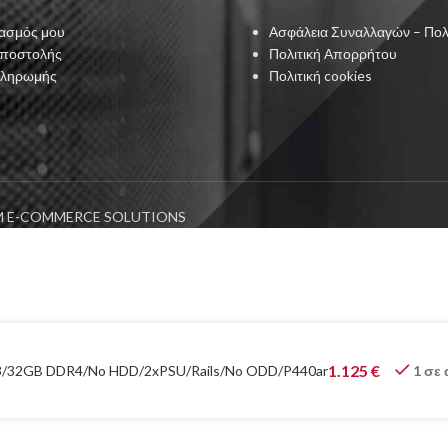
ασμός μου
Ασφάλεια Συναλλαγών – Πολ
Αποστολής
Πολιτική Απορρήτου
Πληρωμής
Πολιτική cookies
 E-COMMERCE SOLUTIONS
1.125
€
v3/32GB DDR4/No HDD/2xPSU/Rails/No ODD/P440ar
1 σε