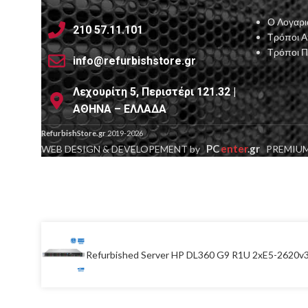
Ο Λογαρι
210 57.11.101
Τρόποι 
Τρόποι 
info@refurbishstore.gr
Λεχουρίτη 5, Περιστέρι 121.32 |
ΑΘΗΝΑ – ΕΛΛΑΔΑ
RefurbishStore.gr
2019-2026
PC
enter
.gr
WEB DESIGN & DEVELOPEMENT by
PREMIUM
Refurbished Server HP DL360 G9 R1U 2xE5-2620