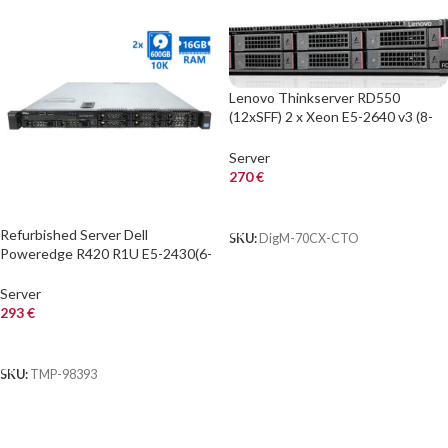
Lenovo Thinkserver RD550
(12xSFF) 2 x Xeon E5-2640 v3 (8-
Cores)/32GB/R720IX/No Rails
Server
270
€
ΑΓΟΡΑ
Refurbished Server Dell
SKU:
DigM-70CX-CTO
Poweredge R420 R1U E5-2430(6-
cores)/16GB DDR3/2x600GB
10K/8xSFF/1xPSU/DVD/Pe
Server
293
€
ΑΓΟΡΑ
SKU:
TMP-98393