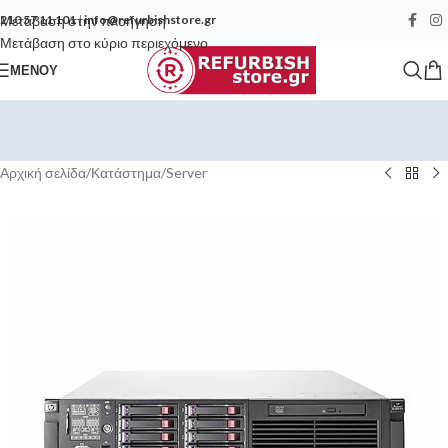
Μετάβαση στην πλοήγηση
210 57 11 101
|
info@refurbishstore.gr
Μετάβαση στο κύριο περιεχόμενο
ΜΕΝΟΎ
Αρχική σελίδα
/
Κατάστημα
/
Server