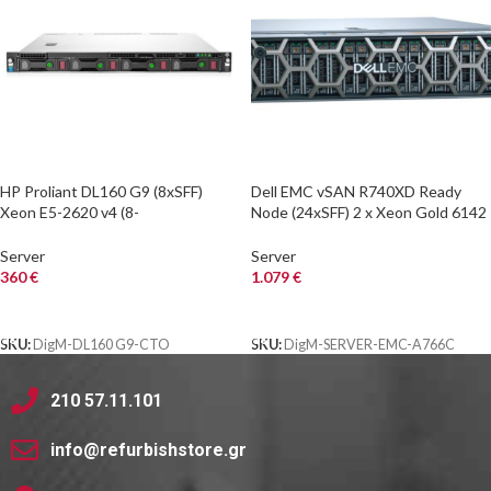
HP Proliant DL160 G9 (8xSFF)
Dell EMC vSAN R740XD Ready
Xeon E5-2620 v4 (8-
Node (24xSFF) 2 x Xeon Gold 6142
Cores)/32GB/P440/No Rails
(16-
Cores)/32GB/4x1GB/HBA330+/2x
Server
Server
1600W/No Rails
360
€
1.079
€
ΑΓΟΡΑ
ΑΓΟΡΑ
SKU:
DigM-DL160 G9-CTO
SKU:
DigM-SERVER-EMC-A766C
210 57.11.101
info@refurbishstore.gr