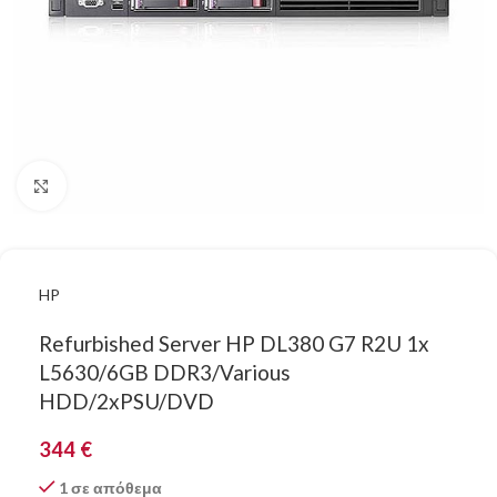
Κάντε κλικ για μεγέθυνση
HP
Refurbished Server HP DL380 G7 R2U 1x
L5630/6GB DDR3/Various
HDD/2xPSU/DVD
344
€
1 σε απόθεμα