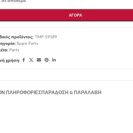
1 σε απόθεμα
ΑΓΟΡΑ
ικός προϊόντος:
TMP-59189
ηγορία:
Spare Parts
κέτα:
Parts
νή χρήση:
ΟΝ ΠΛΗΡΟΦΟΡΊΕΣ
ΠΑΡΑΔΟΣΗ & ΠΑΡΑΛΑΒΗ