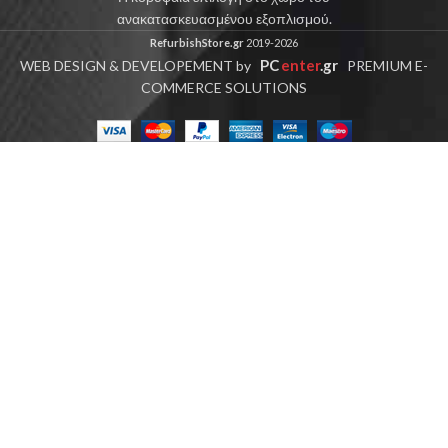
ανακατασκευασμένου εξοπλισμού.
RefurbishStore.gr
2019-2026
PC
enter
.gr
WEB DESIGN & DEVELOPEMENT by
PREMIUM E-
COMMERCE SOLUTIONS