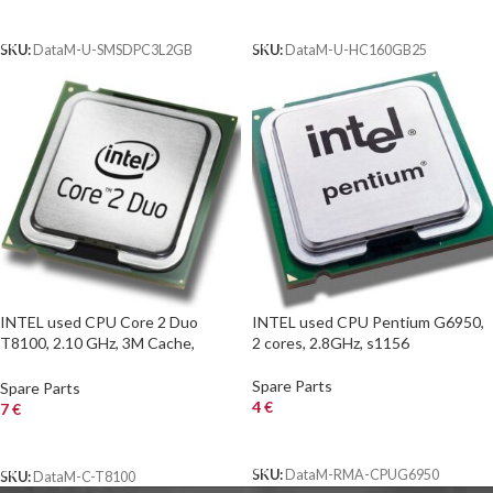
ΑΓΟΡΑ
ΑΓΟΡΑ
SKU:
DataM-U-SMSDPC3L2GB
SKU:
DataM-U-HC160GB25
INTEL used CPU Core 2 Duo
INTEL used CPU Pentium G6950,
T8100, 2.10 GHz, 3M Cache,
2 cores, 2.8GHz, s1156
BGA479 (Notebook)
Spare Parts
Spare Parts
4
€
7
€
ΑΓΟΡΑ
ΑΓΟΡΑ
SKU:
DataM-RMA-CPUG6950
SKU:
DataM-C-T8100