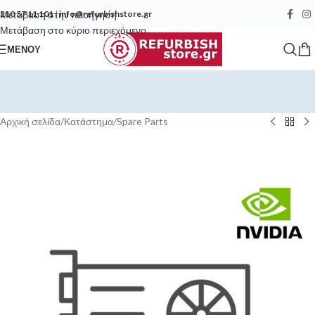
Μετάβαση στην πλοήγηση
210 57 11 101
|
info@refurbishstore.gr
Μετάβαση στο κύριο περιεχόμενο
ΜΕΝΟΎ
Αρχική σελίδα
/
Κατάστημα
/
Spare Parts