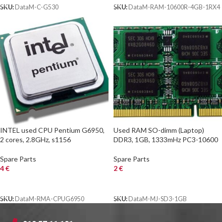
SKU:
DataM-C-G530
SKU:
DataM-RAM-10600R-4GB-1RX4
INTEL used CPU Pentium G6950,
Used RAM SO-dimm (Laptop)
2 cores, 2.8GHz, s1156
DDR3, 1GB, 1333mHz PC3-10600
Spare Parts
Spare Parts
4
€
2
€
ΑΓΟΡΑ
ΑΓΟΡΑ
SKU:
DataM-RMA-CPUG6950
SKU:
DataM-MJ-SD3-1GB