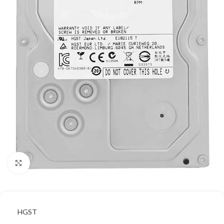
Κάντε κλικ για μεγέθυνση
HGST