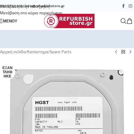
Μετάβαση στην πλοήγηση
210 57 11 101
|
info@refurbishstore.gr
Μετάβαση στο κύριο περιεχόμενο
ΜΕΝΟΎ
Αρχική σελίδα
/
Κατάστημα
/
Spare Parts
ΕΞΑΝ
ΤΛΉΘ
ΗΚΕ