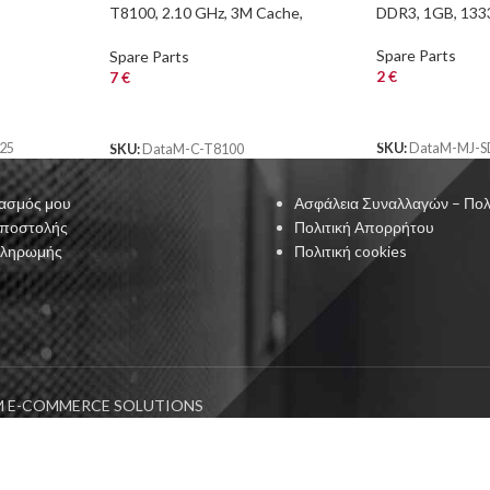
T8100, 2.10 GHz, 3M Cache,
DDR3, 1GB, 13
BGA479 (Notebook)
Spare Parts
Spare Parts
2
€
7
€
ΑΓΟΡΑ
ΑΓΟΡΑ
25
SKU:
DataM-MJ-S
SKU:
DataM-C-T8100
ασμός μου
Ασφάλεια Συναλλαγών – Πολ
Αποστολής
Πολιτική Απορρήτου
Πληρωμής
Πολιτική cookies
 E-COMMERCE SOLUTIONS