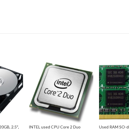
0GB, 2.5″,
INTEL used CPU Core 2 Duo
Used RAM SO-di