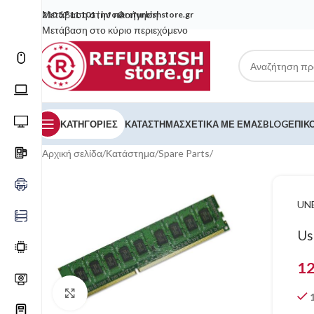
Μετάβαση στην πλοήγηση
210 57 11 101
|
info@refurbishstore.gr
Μετάβαση στο κύριο περιεχόμενο
ΚΑΤΗΓΟΡΙΕΣ
ΚΑΤΆΣΤΗΜΑ
ΣΧΕΤΙΚΆ ΜΕ ΕΜΆΣ
BLOG
ΕΠΙΚ
Αρχική σελίδα
/
Κατάστημα
/
Spare Parts
/
UN
Us
1
Κάντε κλικ για μεγέθυνση