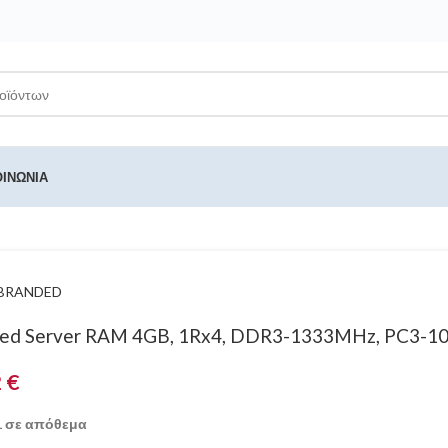
ΟΙΝΩΝΊΑ
BRANDED
ed Server RAM 4GB, 1Rx4, DDR3-1333MHz, PC3-1
2
€
1 σε απόθεμα