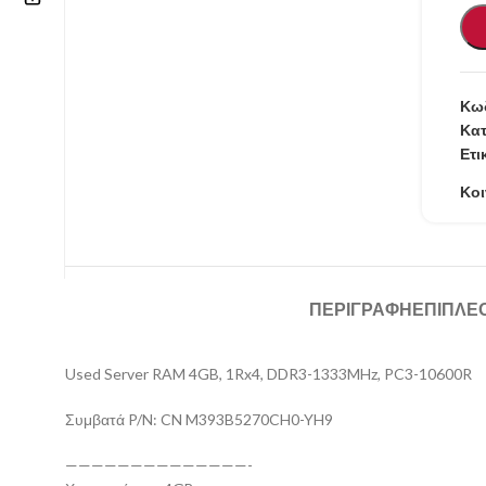
Επικοινωνία
210 57.11.101
Κωδ
Κατ
info@refurbishstore.gr
Ετι
Λεχουρίτη 5, Περιστέρι 121.32 |
Κοι
ΑΘΗΝΑ – ΕΛΛΑΔΑ
ΠΕΡΙΓΡΑΦΉ
ΕΠΙΠΛΈ
Used Server RAM 4GB, 1Rx4, DDR3-1333MHz, PC3-10600R
Συμβατά P/N: CN M393B5270CH0-YH9
——————————————-