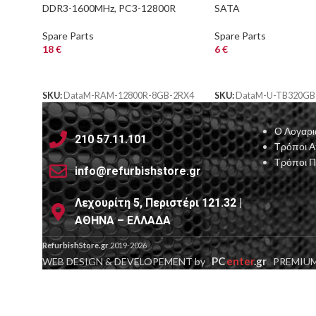
DDR3-1600MHz, PC3-12800R
SATA
Spare Parts
Spare Parts
18
€
6
€
ΑΓΟΡΑ
ΑΓΟΡΑ
SKU:
DataM-RAM-12800R-8GB-2RX4
SKU:
DataM-U-TB320GB
Ο Λογαρι
210 57.11.101
Τρόποι 
Τρόποι 
info@refurbishstore.gr
Λεχουρίτη 5, Περιστέρι 121.32 |
ΑΘΗΝΑ – ΕΛΛΑΔΑ
RefurbishStore.gr
2019-2026
PC
enter
.gr
WEB DESIGN & DEVELOPEMENT by
PREMIUM