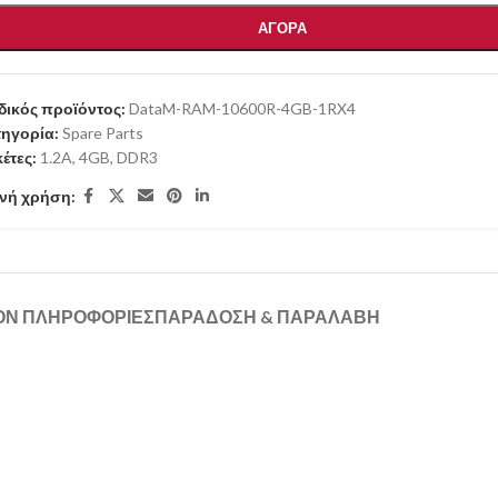
ΑΓΟΡΑ
ικός προϊόντος:
DataM-RAM-10600R-4GB-1RX4
ηγορία:
Spare Parts
κέτες:
1.2A
,
4GB
,
DDR3
νή χρήση:
ΟΝ ΠΛΗΡΟΦΟΡΊΕΣ
ΠΑΡΑΔΟΣΗ & ΠΑΡΑΛΑΒΗ