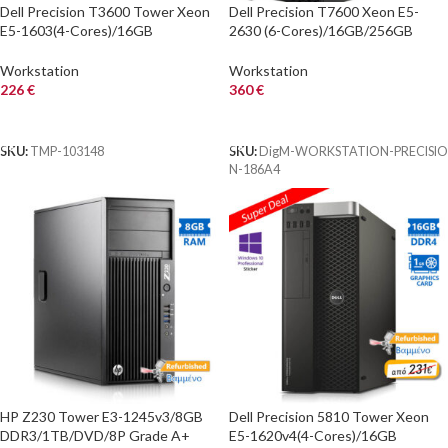
Dell Precision T3600 Tower Xeon
Dell Precision T7600 Xeon E5-
E5-1603(4-Cores)/16GB
2630 (6-Cores)/16GB/256GB
DDR3/1TB/Nvidia 2GB/DVD/7P
SSD/DVDRW/Perc H310/Quadro
Grade A+ Workstatio
NVS 310 512MB
Workstation
Workstation
226
€
360
€
ΑΓΟΡΑ
ΑΓΟΡΑ
SKU:
TMP-103148
SKU:
DigM-WORKSTATION-PRECISIO
N-186A4
HP Z230 Tower E3-1245v3/8GB
Dell Precision 5810 Tower Xeon
DDR3/1TB/DVD/8P Grade A+
E5-1620v4(4-Cores)/16GB