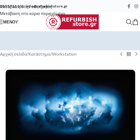
Μετάβαση στην πλοήγηση
210 57 11 101
|
info@refurbishstore.gr
Μετάβαση στο κύριο περιεχόμενο
ΜΕΝΟΎ
Αρχική σελίδα
/
Κατάστημα
/
Workstation