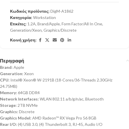
Κωδικός προϊόντος:
DigM-A1862
Κατηγορία:
Workstation
Ετικέτες:
1.2A
,
Brand/Apple
,
Form Factor/All In One
,
Generation/Xeon
,
Graphics/Discrete
Κοινή χρήση:
Περιγραφή
Brand:
Apple
Generation:
Xeon
CPU:
Intel® Xeon® W-2191B (18-Cores/36-Threads 2.30GHz
24.75MB)
Memory:
64GB DDR4
Network Interfaces:
WLAN 802.11 a/b/g/n/ac, Bluetooth
Storage:
2TB NVMe
Graphics:
Discrete
Graphics Model:
AMD Radeon™ RX Vega Pro 56 8GB
Rear I/O:
(4) USB 3.0, (4) Thunderbolt 3, RJ-45, Audio I/O