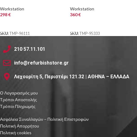
Workstation Refurbished PC
DDR4/2TB/Nvidia 1GB/DVD/10P
Grade A+ Workstat
Workstation
Workstation
298
€
360
€
ΑΓΟΡΑ
ΑΓΟΡΑ
SKU:
TMP-96111
SKU:
TMP-95333
210 57.11.101
info@refurbishstore.gr
Λεχουρίτη 5, Περιστέρι 121.32 | ΑΘΗΝΑ – ΕΛΛΑΔΑ
Ο Λογαριασμός μου
Τρόποι Αποστολής
Τρόποι Πληρωμής
Ασφάλεια Συναλλαγών – Πολιτική Επιστροφών
Πολιτική Απορρήτου
Πολιτική cookies