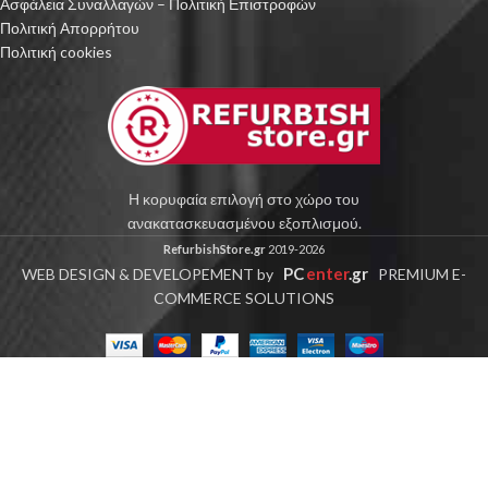
Ασφάλεια Συναλλαγών – Πολιτική Επιστροφών
Πολιτική Απορρήτου
Πολιτική cookies
Η κορυφαία επιλογή στο χώρο του
ανακατασκευασμένου εξοπλισμού.
RefurbishStore.gr
2019-2026
PC
enter
.gr
WEB DESIGN & DEVELOPEMENT by
PREMIUM E-
COMMERCE SOLUTIONS