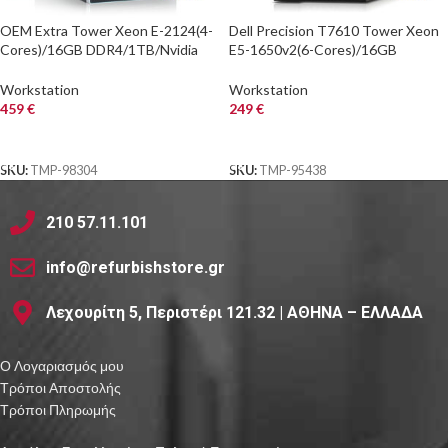
OEM Extra Tower Xeon E-2124(4-
Dell Precision T7610 Tower Xeon
Cores)/16GB DDR4/1TB/Nvidia
E5-1650v2(6-Cores)/16GB
2GB/DVD/Grade A+ Workstation
DDR3/1TB/Nvidia 1GB/DVD/7P
Refurbished P
Grade A+ Workstat
Workstation
Workstation
459
€
249
€
ΑΓΟΡΑ
ΑΓΟΡΑ
SKU:
TMP-98304
SKU:
TMP-95438
210 57.11.101
info@refurbishstore.gr
Λεχουρίτη 5, Περιστέρι 121.32 | ΑΘΗΝΑ – ΕΛΛΑΔΑ
Ο Λογαριασμός μου
Τρόποι Αποστολής
Τρόποι Πληρωμής