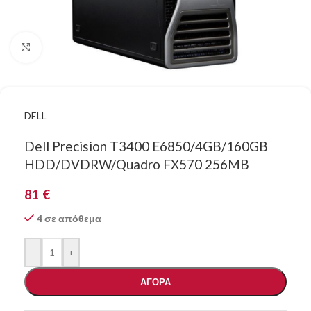
Κάντε κλικ για μεγέθυνση
DELL
Dell Precision T3400 E6850/4GB/160GB
HDD/DVDRW/Quadro FX570 256MB
81
€
4 σε απόθεμα
-
+
ΑΓΟΡΑ