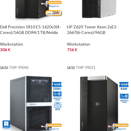
Dell Precision 5810 E5-1620v3(4-
HP Z620 Tower Xeon 2xE5-
Cores)/16GB DDR4/1TB/Nvidia
2667(6-Cores)/96GB
2GB/DVD/8P Grade A+
DDR3/480GB SSD/Nvidia
Workstation Refurbis
1GB/DVD/7P Grade A
Workstation
Workstation
Workstation Refu
306
€
756
€
ΑΓΟΡΑ
ΑΓΟΡΑ
SKU:
TMP-99096
SKU:
TMP-99021