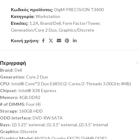
Κωδικός προϊόντος:
DigM-PRECISION T3400
Κατηγορία:
Workstation
Ετικέτες:
1.2A
,
Brand/Dell
,
Form Factor/Tower
,
Generation/Core 2 Duo
,
Graphics/Discrete
Κοινή χρήση:
Περιγραφή
Brand:
Dell
Generation:
Core 2 Duo
CPU:
Intel® Core™2 Duo E6850 (2-Cores/2-Threads 3.00GHz 4MB)
Chipset:
Intel® X38 Express
Memory:
4GB DDR2
# of DIMMS:
Four (4)
Storage:
160GB HDD
ODD interface:
DVD-RW SATA
Bays:
(2) 5.25" external, (1) 3.5" external, (2) 3.5" internal
Graphics:
Discrete
Graphics Model:
NVIDIA Quadro FX570 256MB DDR2