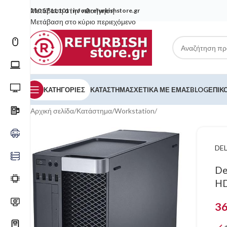
Μετάβαση στην πλοήγηση
210 57 11 101
|
info@refurbishstore.gr
Μετάβαση στο κύριο περιεχόμενο
ΚΑΤΗΓΟΡΙΕΣ
ΚΑΤΆΣΤΗΜΑ
ΣΧΕΤΙΚΆ ΜΕ ΕΜΆΣ
BLOG
ΕΠΙΚ
Αρχική σελίδα
/
Κατάστημα
/
Workstation
/
DEL
De
HD
3