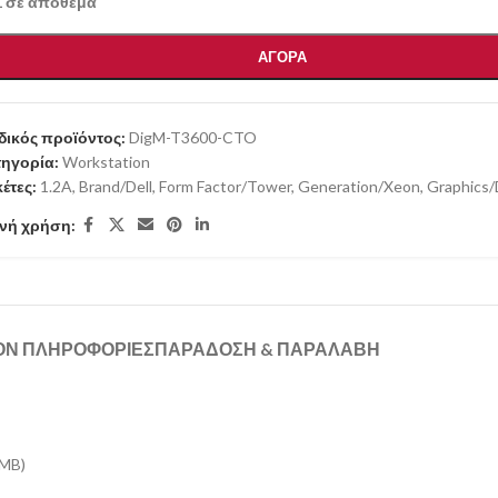
1 σε απόθεμα
ΑΓΟΡΑ
ικός προϊόντος:
DigM-T3600-CTO
ηγορία:
Workstation
κέτες:
1.2A
,
Brand/Dell
,
Form Factor/Tower
,
Generation/Xeon
,
Graphics/
νή χρήση:
ΟΝ ΠΛΗΡΟΦΟΡΊΕΣ
ΠΑΡΑΔΟΣΗ & ΠΑΡΑΛΑΒΗ
0MB)