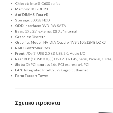
Chipset:
Intel® C600 series
Memory:
8GB DDR3
# of DIMMS:
Four (4)
Storage:
500GB HDD
ODD interface:
DVD-RW SATA
Bays:
(2) 5.25" external, (2) 3.5" internal
Graphics:
Discrete
Graphics Model:
NVIDIA Quadro NVS 310 512MB DDR3
RAID Controller:
Yes
Front I/O:
(3) USB 2.0, (1) USB 3.0, Audio I/O
Rear I/O:
(1) USB 3.0, (5) USB 2.0, RJ-45, Serial, Parallel, 1394a
Slots:
(2) PCI express 16x, PCI express x4, PCI
LAN:
Integrated Intel 82579 Gigabit Ethernet
Form Factor:
Tower
Σχετικά προϊόντα