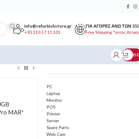
info@refurbishstore.gr
ΓΙΑ ΑΓΟΡΕΣ ΑΝΩ ΤΩΝ 35
+30 210 57 11 101
Free Shipping *εντός Αττική
0
€
ΚΑΤΗΓΟΡΙΕΣ ΠΡΟΪΟΝΤΩΝ
PC
Laptop
Monitor
00GB
POS
Pro MAR*
Printer
Server
Spare Parts
Web Cam