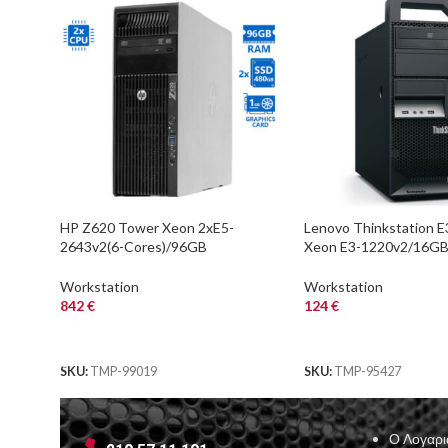
HP Z620 Tower Xeon 2xE5-
Lenovo Thinkstation 
2643v2(6-Cores)/96GB
Xeon E3-1220v2/16G
DDR3/2x480GB SSD/Nvidia
DDR3/500GB/Nvidia 
1GB/DVD/7P Grade A Workstation
Grade A+ Workstation
Workstation
Workstation
842
€
124
€
ΑΓΟΡΑ
ΑΓΟΡΑ
SKU:
TMP-99019
SKU:
TMP-95427
Ο Λογαρι