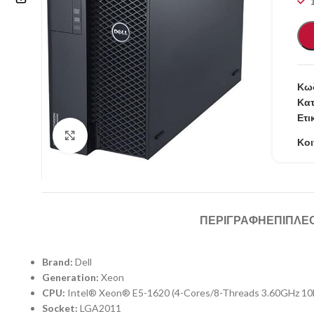
Επικοινωνία
210 57.11.101
Κωδ
info@refurbishstore.gr
Κατ
Ετι
Λεχουρίτη 5, Περιστέρι 121.32 |
Κάντε κλικ για μεγέθυνση
ΑΘΗΝΑ – ΕΛΛΑΔΑ
Κοι
ΠΕΡΙΓΡΑΦΉ
ΕΠΙΠΛΈ
Brand:
Dell
Generation:
Xeon
CPU:
Intel® Xeon® E5-1620 (4-Cores/8-Threads 3.60GHz 1
Socket:
LGA2011