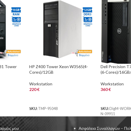
E31 Tower
HP Z400 Tower Xeon W3565(4-
Dell Precision 
B
Cores)/12GB
(6-Cores)/16GB
1GB/DVD/7P
DDR3/1TB/DVD/Nvidia
SSD/DVDRW/Per
1GB/7PGrade A+ Workstation
NVS 310 512MB
Workstation
Workstation
Refurbished PC
220
€
360
€
ΑΓΟΡΑ
ΑΓΟΡΑ
SKU:
TMP-95048
SKU:
DigM-WORK
N-09911
ασμός μου
Ασφάλεια Συναλλαγών – Πολ