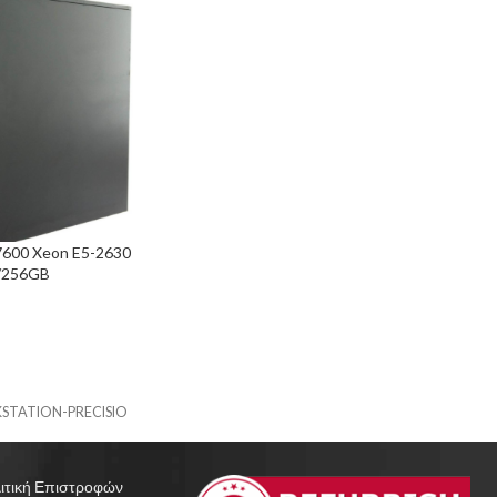
T7600 Xeon E5-2630
/256GB
c H310/Quadro
STATION-PRECISIO
ιτική Επιστροφών