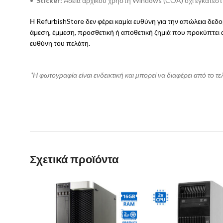
•
Sticker:
Άδεια αρχικού χρήστη Windows (COA) όχι εγκατεσ
Η RefurbishStore δεν φέρει καμία ευθύνη για την απώλεια δε
άμεση, έμμεση, προσθετική ή αποθετική ζημιά που προκύπτει
ευθύνη του πελάτη.
*Η φωτογραφία είναι ενδεικτική και μπορεί να διαφέρει από το τε
Σχετικά προϊόντα