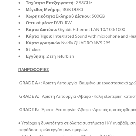
•
Ταχύτητα Επεξεργαστή:
2.53GHz
•
Μέγεθος Μνήμης:
8GB DDR3
•
Χωρητικότητα Σκληρού Δίσκου:
500GB
•
Οπτικά μέσα:
DVD-RW
•
Κάρτα Δικτύου:
Gigabit Ethernet LAN 10/100/1000
•
Κάρτα Ήχου:
Integrated Sound with microphone and He
•
Κάρτα γραφικών
Nvidia
QUADRO NVS 295
•
Sticker:
•
Εγγύηση:
2 έτη refurbish
ΠΛΗΡΟΦΟΡΙΕΣ
GRADE A+:
Άριστη Λειτουργία -Βαμμένο με εργοστασιακά χρ
GRADE Α:
Άριστη Λειτουργία -Άβαφο -Καλή εξωτερική κατάσ
GRADE B:
Άριστη Λειτουργία -Άβαφο -Αρκετές ορατές φθορέ
• Υπάρχει η δυνατότητα σε όλα τα συστήματα Η/Υ αναβάθμισης
παράδοση τριών εργάσιμων ημερών.