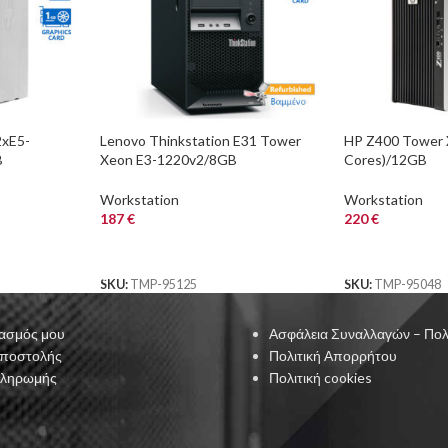
2xE5-
Lenovo Thinkstation E31 Tower
HP Z400 Tower 
B
Xeon E3-1220v2/8GB
Cores)/12GB
idia
DDR3/500GB/Nvidia 1GB/DVD/7P
DDR3/1TB/DVD/
Workstation
Grade A+ Workstation R
1GB/7PGrade A+
Workstation
Workstation
Refurbished PC
187
€
220
€
ΑΓΟΡΑ
ΑΓΟΡΑ
SKU:
TMP-95125
SKU:
TMP-95048
ασμός μου
Ασφάλεια Συναλλαγών – Πολ
Αποστολής
Πολιτική Απορρήτου
Πληρωμής
Πολιτική cookies