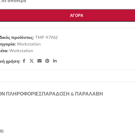
1 σε απόθεμα
ΑΓΟΡΑ
ικός προϊόντος:
TMP-97962
ηγορία:
Workstation
κέτα:
Workstation
νή χρήση:
ΟΝ ΠΛΗΡΟΦΟΡΊΕΣ
ΠΑΡΑΔΟΣΗ & ΠΑΡΑΛΑΒΗ
8)