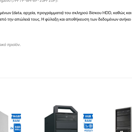
τημένο (7H-7P-8H-8P-10H-10P)!
δομένων (data, αρχεία, προγράμματα) του σκληρού δίσκου HDD, καθώς και
 από την απώλειά τους. Η φύλαξη και αποθήκευση των δεδομένων ανήκει
λικό προϊόν.