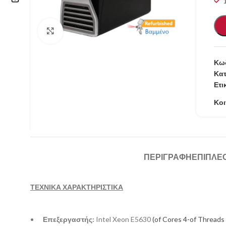
Επικοινωνία
Κάντε κλικ για μεγέθυνση
210 57.11.101
Κωδ
info@refurbishstore.gr
Κατ
Ετι
Λεχουρίτη 5, Περιστέρι 121.32 |
ΑΘΗΝΑ – ΕΛΛΑΔΑ
Κοι
ΠΕΡΙΓΡΑΦΉ
ΕΠΙΠΛΈ
ΤΕΧΝΙΚΑ ΧΑΡΑΚΤΗΡΙΣΤΙΚΑ
•
Επεξεργαστής:
Intel Xeon E5630
(of Cores 4-of Threads 