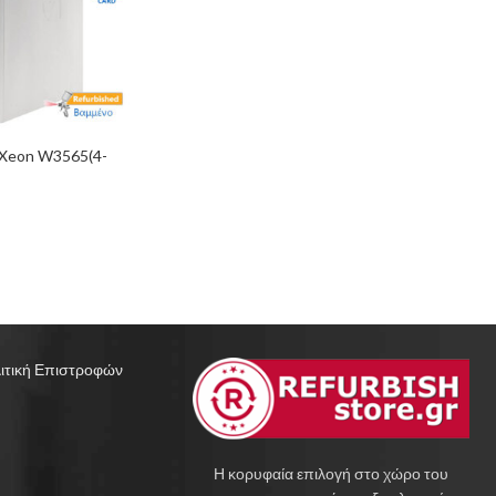
Xeon W3565(4-
Nvidia
 Workstation
ιτική Επιστροφών
Η κορυφαία επιλογή στο χώρο του