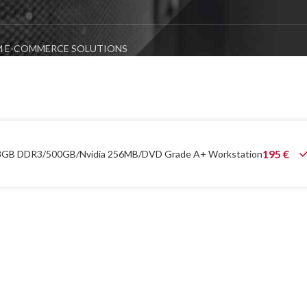
 E-COMMERCE SOLUTIONS
195
€
)/8GB DDR3/500GB/Nvidia 256MB/DVD Grade A+ Workstation