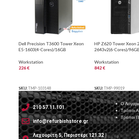
Dell Precision T3600 Tower Xeon
HP Z620 Tower Xeon 
E5-1603(4-Cores)/16GB
2643v2(6-Cores)/96G
DDR3/1TB/Nvidia 2GB/DVD/7P
DDR3/2x480GB SSD/Nv
Grade A+ Workstatio
1GB/DVD/7P Grade A 
Workstation
Workstation
226
€
842
€
ΑΓΟΡΑ
ΑΓΟΡΑ
SKU:
TMP-103148
SKU:
TMP-99019
Ο Λογαρι
210 57.11.101
Τρόποι 
Τρόποι 
info@refurbishstore.gr
Λεχουρίτη 5, Περιστέρι 121.32 |