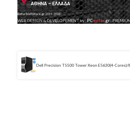
ΑΘΗΝΑ – ΕΛΛΑΔΑ
RefurbishStore.gr
2019-2026
PC
enter
.gr
WEB DESIGN & DEVELOPEMENT by
PREMIUM
Dell Precision T5500 Tower Xeon E5630(4-Cores