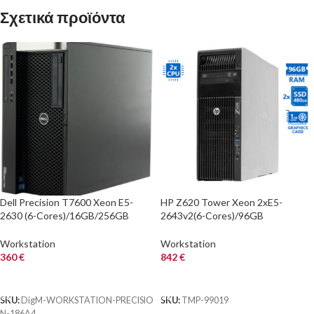
Σχετικά προϊόντα
Dell Precision T7600 Xeon E5-
HP Z620 Tower Xeon 2xE5-
2630 (6-Cores)/16GB/256GB
2643v2(6-Cores)/96GB
SSD/DVDRW/Perc H310/Quadro
DDR3/2x480GB SSD/Nvidia
NVS 310 512MB
1GB/DVD/7P Grade A
Workstation
Workstation
Workstation
360
€
842
€
ΑΓΟΡΑ
ΑΓΟΡΑ
SKU:
DigM-WORKSTATION-PRECISIO
SKU:
TMP-99019
N-186A4