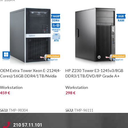
OEM Extra Tower Xeon E-2124(4-
HP Z230 Tower E3-1245v3/8GB
Cores)/16GB DDR4/1TB/Nvidia
DDR3/1TB/DVD/8P Grade A+
2GB/DVD/Grade A+ Workstation
Workstation Refurbished PC
Refurbished P
Workstation
Workstation
459
€
298
€
ΑΓΟΡΑ
ΑΓΟΡΑ
SKU:
TMP-98304
SKU:
TMP-96111
210 57.11.101