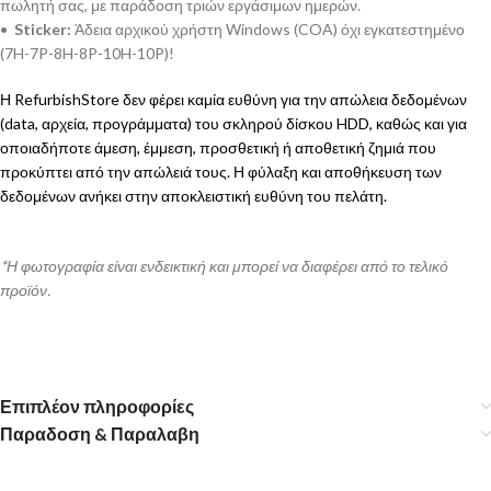
πωλητή σας, με παράδοση τριών εργάσιμων ημερών.
•
Sticker:
Άδεια αρχικού χρήστη Windows (COA) όχι εγκατεστημένο
(7H-7P-8H-8P-10H-10P)!
Η RefurbishStore δεν φέρει καμία ευθύνη για την απώλεια δεδομένων
(data, αρχεία, προγράμματα) του σκληρού δίσκου HDD, καθώς και για
οποιαδήποτε άμεση, έμμεση, προσθετική ή αποθετική ζημιά που
προκύπτει από την απώλειά τους. Η φύλαξη και αποθήκευση των
δεδομένων ανήκει στην αποκλειστική ευθύνη του πελάτη.
*Η φωτογραφία είναι ενδεικτική και μπορεί να διαφέρει από το τελικό
προϊόν.
Επιπλέον πληροφορίες
Παραδοση & Παραλαβη