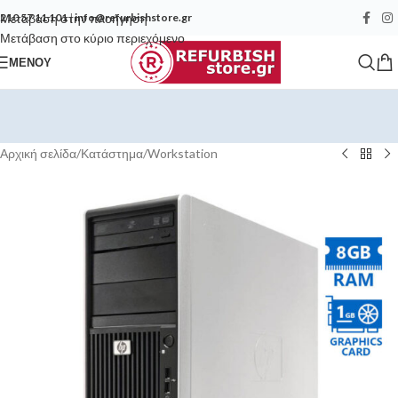
Μετάβαση στην πλοήγηση
210 57 11 101
|
info@refurbishstore.gr
Μετάβαση στο κύριο περιεχόμενο
ΜΕΝΟΎ
Αρχική σελίδα
/
Κατάστημα
/
Workstation