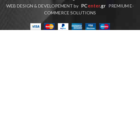
PC
enter
.gr
WEB DESIGN & DEVELOPEMENT by
PREMIUM E-
COMMERCE SOLUTIONS