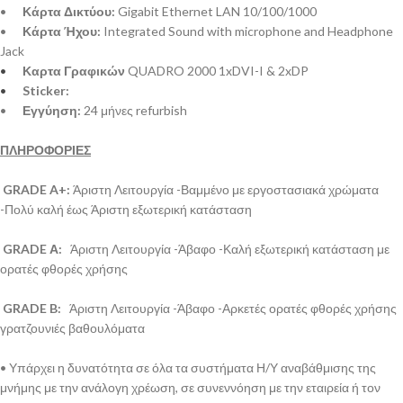
•
Κάρτα Δικτύου:
Gigabit Ethernet LAN 10/100/1000
•
Κάρτα Ήχου:
Integrated Sound with microphone and Headphone
Jack
•
Καρτα Γραφικών
QUADRO 2000 1xDVI-I & 2xDP
•
Sticker:
•
Εγγύηση:
24 μήνες refurbish
ΠΛΗΡΟΦΟΡΙΕΣ
GRADE A+:
Άριστη Λειτουργία -Βαμμένο με εργοστασιακά χρώματα
-Πολύ καλή έως Άριστη εξωτερική κατάσταση
GRADE Α:
Άριστη Λειτουργία -Άβαφο -Καλή εξωτερική κατάσταση με
ορατές φθορές χρήσης
GRADE B:
Άριστη Λειτουργία -Άβαφο -Αρκετές ορατές φθορές χρήσης
γρατζουνιές βαθουλόματα
• Υπάρχει η δυνατότητα σε όλα τα συστήματα Η/Υ αναβάθμισης της
μνήμης με την ανάλογη χρέωση, σε συνεννόηση με την εταιρεία ή τον