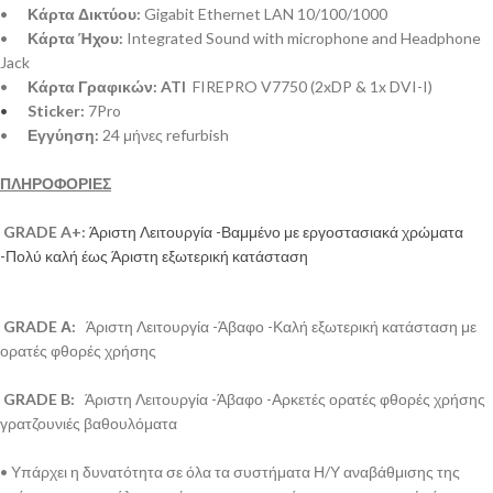
•
Κάρτα Δικτύου:
Gigabit Ethernet LAN 10/100/1000
•
Κάρτα Ήχου:
Integrated Sound with microphone and Headphone
Jack
•
Κάρτα Γραφικών: ATI
FIREPRO V7750 (2xDP & 1x DVI-I)
•
Sticker:
7Pro
•
Εγγύηση:
24 μήνες refurbish
ΠΛΗΡΟΦΟΡΙΕΣ
GRADE A+:
Άριστη Λειτουργία -Βαμμένο με εργοστασιακά χρώματα
-Πολύ καλή έως Άριστη εξωτερική κατάσταση
GRADE Α:
Άριστη Λειτουργία -Άβαφο -Καλή εξωτερική κατάσταση με
ορατές φθορές χρήσης
GRADE B:
Άριστη Λειτουργία -Άβαφο -Αρκετές ορατές φθορές χρήσης
γρατζουνιές βαθουλόματα
• Υπάρχει η δυνατότητα σε όλα τα συστήματα Η/Υ αναβάθμισης της