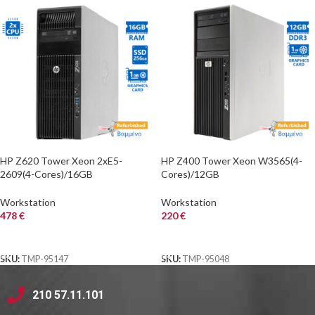
HP Z620 Tower Xeon 2xE5-
HP Z400 Tower Xeon W3565(4-
2609(4-Cores)/16GB
Cores)/12GB
DDR3/256GB SSD/ATI
DDR3/1TB/DVD/Nvidia
1GB/DVD/7P Grade A+
1GB/7PGrade A+ Workstation
Workstation
Workstation
Workstation Refurb
Refurbished PC
478
€
220
€
ΑΓΟΡΑ
ΑΓΟΡΑ
SKU:
TMP-95147
SKU:
TMP-95048
210 57.11.101