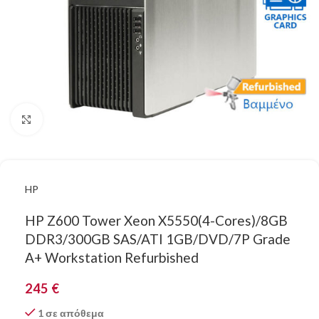
Κάντε κλικ για μεγέθυνση
HP
HP Z600 Tower Xeon X5550(4-Cores)/8GB
DDR3/300GB SAS/ATI 1GB/DVD/7P Grade
A+ Workstation Refurbished
245
€
1 σε απόθεμα