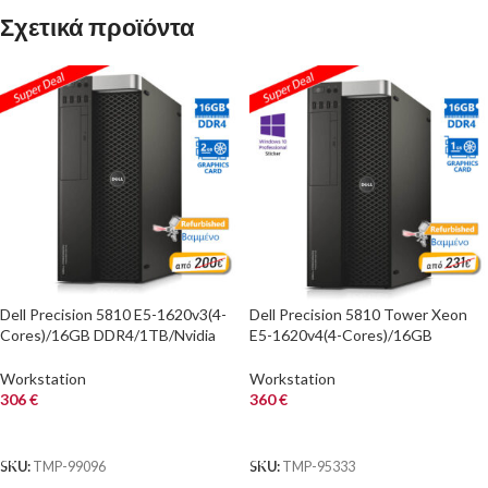
Σχετικά προϊόντα
Dell Precision 5810 E5-1620v3(4-
Dell Precision 5810 Tower Xeon
Cores)/16GB DDR4/1TB/Nvidia
E5-1620v4(4-Cores)/16GB
2GB/DVD/8P Grade A+
DDR4/2TB/Nvidia 1GB/DVD/10P
Workstation Refurbis
Grade A+ Workstat
Workstation
Workstation
306
€
360
€
ΑΓΟΡΑ
ΑΓΟΡΑ
SKU:
TMP-99096
SKU:
TMP-95333