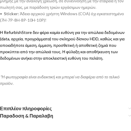
μνήμης με την ανάλογη χρέωση, σε συνεννόηση με την εταιρεία ή τον
πωλητή σας, με παράδοση τριών εργάσιμων ημερών.
•
Sticker:
Άδεια αρχικού χρήστη Windows (COA) όχι εγκατεστημένο
(7H-7P-8H-8P-10H-10P)!
Η RefurbishStore δεν φέρει καμία ευθύνη για την απώλεια δεδομένων
(data, αρχεία, προγράμματα) του σκληρού δίσκου HDD, καθώς και για
οποιαδήποτε άμεση, έμμεση, προσθετική ή αποθετική ζημιά που
προκύπτει από την απώλειά τους. Η φύλαξη και αποθήκευση των
δεδομένων ανήκει στην αποκλειστική ευθύνη του πελάτη.
*Η φωτογραφία είναι ενδεικτική και μπορεί να διαφέρει από το τελικό
προϊόν.
Επιπλέον πληροφορίες
Παραδοση & Παραλαβη