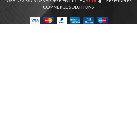
PC
enter
.gr
WEB DESIGN & DEVELOPEMENT by
PREMIUM E-
COMMERCE SOLUTIONS