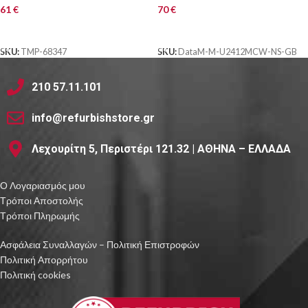
61
€
70
€
ΑΓΟΡΑ
ΑΓΟΡΑ
SKU:
TMP-68347
SKU:
DataM-M-U2412MCW-NS-GB
210 57.11.101
info@refurbishstore.gr
Λεχουρίτη 5, Περιστέρι 121.32 | ΑΘΗΝΑ – ΕΛΛΑΔΑ
Ο Λογαριασμός μου
Τρόποι Αποστολής
Τρόποι Πληρωμής
Ασφάλεια Συναλλαγών – Πολιτική Επιστροφών
Πολιτική Απορρήτου
Πολιτική cookies