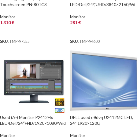
Touchscreen PN-80TC3
LED/Dell/24\”UHD/3840×2160/Wi
LED/Sharp/80\”FHD/1920×1080
de/Black/DP & HDMI & USB 3.0
FHD/Wide/Black/w/Speakers &
HUB
Monitor
Monitor
PEN
1.310
€
281
€
ΑΓΟΡΑ
ΑΓΟΡΑ
SKU:
TMP-97355
SKU:
TMP-94600
Used (A-) Monitor P2412Hx
DELL used οθόνη U2412MC LED,
LED/Dell/24“FHD/1920×1080/Wid
24″ 1920×1200,
e/Black/Grade A-/D-SUB & DVI-D
VGA/DVI/DisplayPort, χωρίς
& USB Hub
βάση, Grade B
Monitor
Monitor