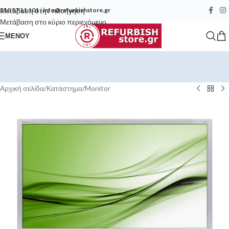
Μετάβαση στην πλοήγηση
210 57 11 101
|
info@refurbishstore.gr
Μετάβαση στο κύριο περιεχόμενο
ΜΕΝΟΎ
Αρχική σελίδα
/
Κατάστημα
/
Monitor