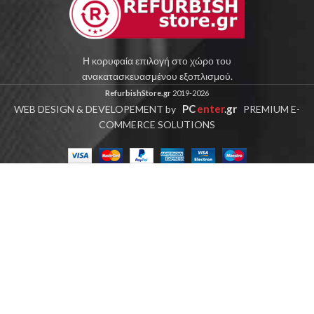
Η κορυφαία επιλογή στο χώρο του
ανακατασκευασμένου εξοπλισμού.
RefurbishStore.gr
2019-2026
PC
enter
.gr
WEB DESIGN & DEVELOPEMENT by
PREMIUM E-
COMMERCE SOLUTIONS