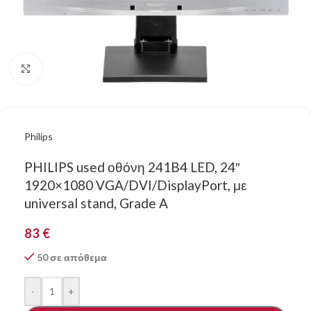
Κάντε κλικ για μεγέθυνση
Philips
PHILIPS used οθόνη 241B4 LED, 24″
1920×1080 VGA/DVI/DisplayPort, με
universal stand, Grade A
83
€
50 σε απόθεμα
-
+