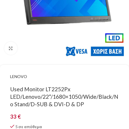
Κάντε κλικ για μεγέθυνση
LENOVO
Used Monitor LT2252Px
LED/Lenovo/22“/1680×1050/Wide/Black/N
o Stand/D-SUB & DVI-D & DP
33
€
5 σε απόθεμα