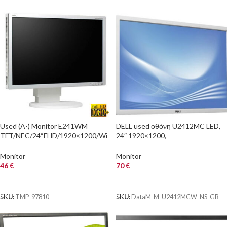
Used (A-) Monitor E241WM
DELL used οθόνη U2412MC LED,
TFT/NEC/24“FHD/1920×1200/Wi
24″ 1920×1200,
de/White/Grade A-/D-SUB & DVI-
VGA/DVI/DisplayPort, χωρίς
D
βάση, Grade B
Monitor
Monitor
46
€
70
€
ΑΓΟΡΑ
ΑΓΟΡΑ
SKU:
TMP-97810
SKU:
DataM-M-U2412MCW-NS-GB