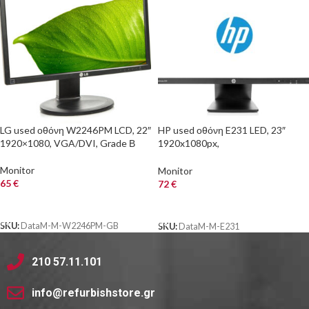
LG used οθόνη W2246PM LCD, 22″
HP used οθόνη E231 LED, 23″
1920×1080, VGA/DVI, Grade Β
1920x1080px,
VGA/DVI/DisplayPort, Grade A
Monitor
Monitor
65
€
72
€
ΑΓΟΡΑ
ΑΓΟΡΑ
SKU:
DataM-M-W2246PM-GB
SKU:
DataM-M-E231
210 57.11.101
info@refurbishstore.gr