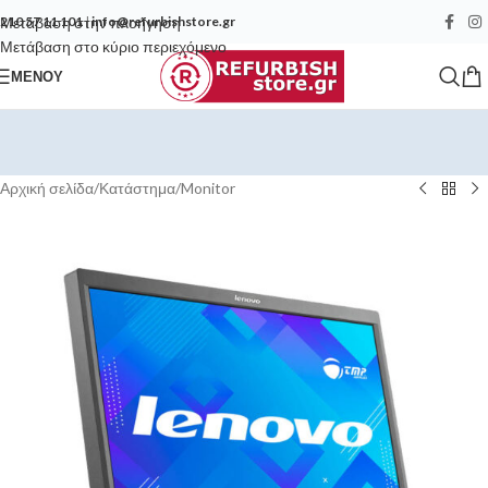
Μετάβαση στην πλοήγηση
210 57 11 101
|
info@refurbishstore.gr
Μετάβαση στο κύριο περιεχόμενο
ΜΕΝΟΎ
Αρχική σελίδα
/
Κατάστημα
/
Monitor